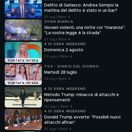
Delitto di Garlasco: Andrea Sempio la
mattina del delitto è stato in un bar?
27 lug | Rete 4
ZONA BIANCA
Giovani violenti, una notte coi "maranza":
"La nostra legge è la strada"
27 lug | Rete 4
4 DI SERA WEEKEND
Domenica 2 agosto
02 ago | Rete 4
PUNTATA INTERA
TG4 - DIARIO DEL GIORNO
Martedì 28 luglio
28 lug | Rete 4
PUNTATA INTERA
4 DI SERA WEEKEND
Metodo Trump: minacce di attacchi e
ripensamenti
02 ago | Rete 4
4 DI SERA WEEKEND
Donald Trump avverte: "Possibili nuovi
attacchi all'Iran"
01 ago | Rete 4