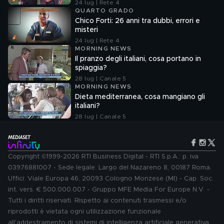
24 lug | Rete 4
QUARTO GRADO
Chico Forti: 26 anni tra dubbi, errori e
misteri
24 lug | Rete 4
MORNING NEWS
Il pranzo degli italiani, cosa portano in
spiaggia?
28 lug | Canale 5
MORNING NEWS
Dieta mediterranea, cosa mangiano gli
italiani?
28 lug | Canale 5
Copyright ©1999-2026 RTI Business Digital - RTI S.p.A.: p. iva
03976881007 - Sede legale: Largo del Nazareno 8, 00187 Roma.
Uffici: Viale Europa 46, 20093 Cologno Monzese (MI) - Cap. Soc.
int. vers. € 500.000.007 - Gruppo MFE Media For Europe N.V. -
Tutti i diritti riservati. Rispetto ai contenuti trasmessi e/o
riprodotti è vietata ogni utilizzazione funzionale
all'addestramento di sistemi di intelligenza artificiale generativa.