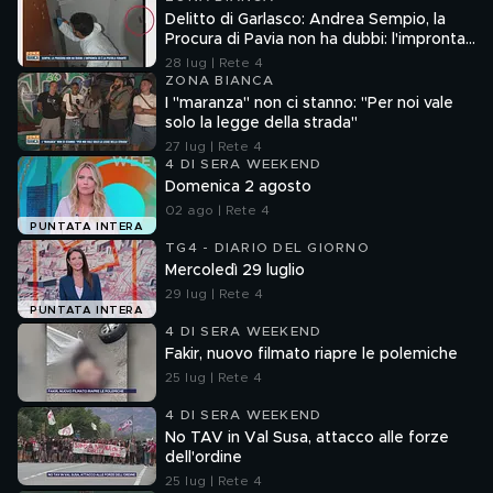
Delitto di Garlasco: Andrea Sempio, la
Procura di Pavia non ha dubbi: l'impronta
33 è la pistola fumante
28 lug | Rete 4
ZONA BIANCA
I "maranza" non ci stanno: "Per noi vale
solo la legge della strada"
27 lug | Rete 4
4 DI SERA WEEKEND
Domenica 2 agosto
02 ago | Rete 4
PUNTATA INTERA
TG4 - DIARIO DEL GIORNO
Mercoledì 29 luglio
29 lug | Rete 4
PUNTATA INTERA
4 DI SERA WEEKEND
Fakir, nuovo filmato riapre le polemiche
25 lug | Rete 4
4 DI SERA WEEKEND
No TAV in Val Susa, attacco alle forze
dell'ordine
25 lug | Rete 4