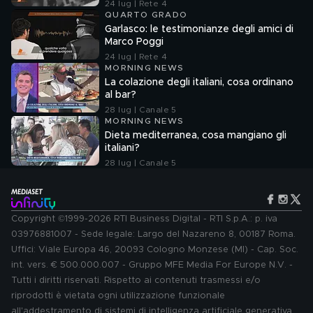
24 lug | Rete 4
QUARTO GRADO
Garlasco: le testimonianze degli amici di
Marco Poggi
24 lug | Rete 4
MORNING NEWS
La colazione degli italiani, cosa ordinano
al bar?
28 lug | Canale 5
MORNING NEWS
Dieta mediterranea, cosa mangiano gli
italiani?
28 lug | Canale 5
Copyright ©1999-2026 RTI Business Digital - RTI S.p.A.: p. iva
03976881007 - Sede legale: Largo del Nazareno 8, 00187 Roma.
Uffici: Viale Europa 46, 20093 Cologno Monzese (MI) - Cap. Soc.
int. vers. € 500.000.007 - Gruppo MFE Media For Europe N.V. -
Tutti i diritti riservati. Rispetto ai contenuti trasmessi e/o
riprodotti è vietata ogni utilizzazione funzionale
all'addestramento di sistemi di intelligenza artificiale generativa.