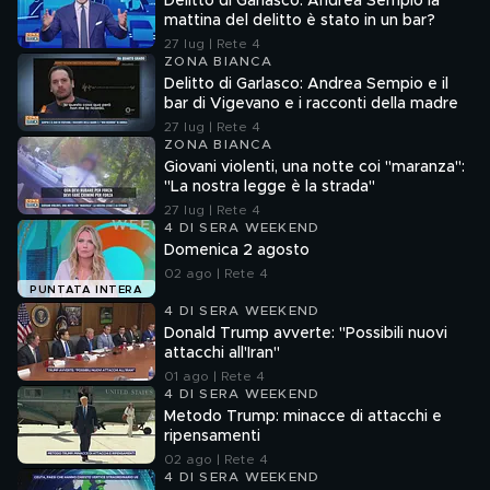
Delitto di Garlasco: Andrea Sempio la
mattina del delitto è stato in un bar?
27 lug | Rete 4
ZONA BIANCA
Delitto di Garlasco: Andrea Sempio e il
bar di Vigevano e i racconti della madre
27 lug | Rete 4
ZONA BIANCA
Giovani violenti, una notte coi "maranza":
"La nostra legge è la strada"
27 lug | Rete 4
4 DI SERA WEEKEND
Domenica 2 agosto
02 ago | Rete 4
PUNTATA INTERA
4 DI SERA WEEKEND
Donald Trump avverte: "Possibili nuovi
attacchi all'Iran"
01 ago | Rete 4
4 DI SERA WEEKEND
Metodo Trump: minacce di attacchi e
ripensamenti
02 ago | Rete 4
4 DI SERA WEEKEND