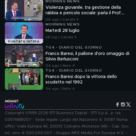
MORNING NEWS
Violenza giovanile, tra gestione della
rabbia e pericolo sociale: parla il Prof.
Pierpaolo Limone
06 ago | Canale 5
MORNING NEWS
Martedì 28 luglio
28 lug | Canale 5
PUNTATA INTERA
TG4 - DIARIO DEL GIORNO
Franco Baresi, il pallone d'oro omaggio di
Silvio Berlusconi
04 ago | Rete 4
TG4 - DIARIO DEL GIORNO
Franco Baresi dopo la vittoria dello
scudetto nel 1992
04 ago | Rete 4
Copyright ©1999-2026 RTI Business Digital - RTI S.p.A.: p. iva
03976881007 - Sede legale: Largo del Nazareno 8, 00187 Roma.
Uffici: Viale Europa 46, 20093 Cologno Monzese (MI) - Cap. Soc.
int. vers. € 500.000.007 - Gruppo MFE Media For Europe N.V. -