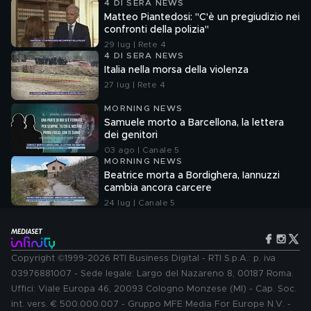
4 DI SERA NEWS
Matteo Piantedosi: "C'è un pregiudizio nei
confronti della polizia"
29 lug | Rete 4
4 DI SERA NEWS
Italia nella morsa della violenza
27 lug | Rete 4
MORNING NEWS
Samuele morto a Barcellona, la lettera
dei genitori
03 ago | Canale 5
MORNING NEWS
Beatrice morta a Bordighera, Iannuzzi
cambia ancora carcere
24 lug | Canale 5
Copyright ©1999-2026 RTI Business Digital - RTI S.p.A.: p. iva
03976881007 - Sede legale: Largo del Nazareno 8, 00187 Roma.
Uffici: Viale Europa 46, 20093 Cologno Monzese (MI) - Cap. Soc.
int. vers. € 500.000.007 - Gruppo MFE Media For Europe N.V. -