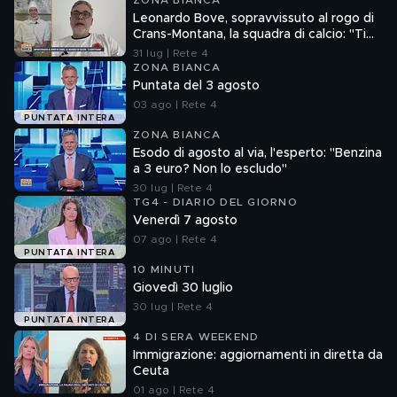
ZONA BIANCA
Leonardo Bove, sopravvissuto al rogo di
Crans-Montana, la squadra di calcio: "Ti
aspettiamo"
31 lug | Rete 4
ZONA BIANCA
Puntata del 3 agosto
03 ago | Rete 4
PUNTATA INTERA
ZONA BIANCA
Esodo di agosto al via, l'esperto: "Benzina
a 3 euro? Non lo escludo"
30 lug | Rete 4
TG4 - DIARIO DEL GIORNO
Venerdì 7 agosto
07 ago | Rete 4
PUNTATA INTERA
10 MINUTI
Giovedì 30 luglio
30 lug | Rete 4
PUNTATA INTERA
4 DI SERA WEEKEND
Immigrazione: aggiornamenti in diretta da
Ceuta
01 ago | Rete 4