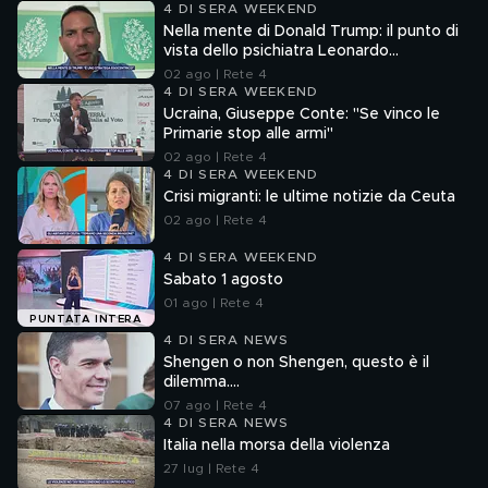
4 DI SERA WEEKEND
Nella mente di Donald Trump: il punto di
vista dello psichiatra Leonardo
Mendolicchio
02 ago | Rete 4
4 DI SERA WEEKEND
Ucraina, Giuseppe Conte: "Se vinco le
Primarie stop alle armi"
02 ago | Rete 4
4 DI SERA WEEKEND
Crisi migranti: le ultime notizie da Ceuta
02 ago | Rete 4
4 DI SERA WEEKEND
Sabato 1 agosto
01 ago | Rete 4
PUNTATA INTERA
4 DI SERA NEWS
Shengen o non Shengen, questo è il
dilemma....
07 ago | Rete 4
4 DI SERA NEWS
Italia nella morsa della violenza
27 lug | Rete 4