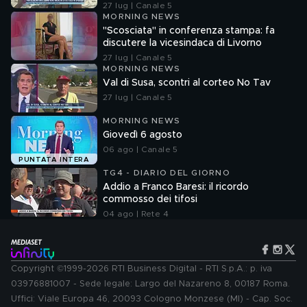
27 lug | Canale 5
MORNING NEWS
"Scosciata" in conferenza stampa: fa
discutere la vicesindaca di Livorno
27 lug | Canale 5
MORNING NEWS
Val di Susa, scontri al corteo No Tav
27 lug | Canale 5
MORNING NEWS
Giovedì 6 agosto
06 ago | Canale 5
PUNTATA INTERA
TG4 - DIARIO DEL GIORNO
Addio a Franco Baresi: il ricordo
commosso dei tifosi
04 ago | Rete 4
Copyright ©1999-2026 RTI Business Digital - RTI S.p.A.: p. iva
03976881007 - Sede legale: Largo del Nazareno 8, 00187 Roma.
Uffici: Viale Europa 46, 20093 Cologno Monzese (MI) - Cap. Soc.