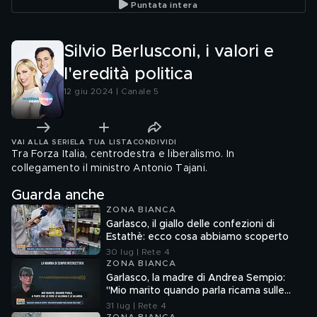
Puntata intera
Silvio Berlusconi, i valori e
l'eredità politica
12 giu 2024 | Canale 5
VAI ALLA SERIE
LA TUA LISTA
CONDIVIDI
Tra Forza Italia, centrodestra e liberalismo. In
collegamento il ministro Antonio Tajani.
Guarda anche
ZONA BIANCA
Garlasco, il giallo delle confezioni di
Estathè: ecco cosa abbiamo scoperto
30 lug | Rete 4
ZONA BIANCA
Garlasco, la madre di Andrea Sempio:
"Mio marito quando parla ricama sulle
cose"
31 lug | Rete 4