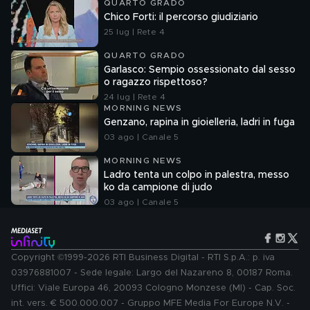
QUARTO GRADO
Chico Forti: il percorso giudiziario
25 lug | Rete 4
QUARTO GRADO
Garlasco: Sempio ossessionato dal sesso
o ragazzo rispettoso?
24 lug | Rete 4
MORNING NEWS
Genzano, rapina in gioielleria, ladri in fuga
03 ago | Canale 5
MORNING NEWS
Ladro tenta un colpo in palestra, messo
ko da campione di judo
03 ago | Canale 5
Copyright ©1999-2026 RTI Business Digital - RTI S.p.A.: p. iva
03976881007 - Sede legale: Largo del Nazareno 8, 00187 Roma.
Uffici: Viale Europa 46, 20093 Cologno Monzese (MI) - Cap. Soc.
int. vers. € 500.000.007 - Gruppo MFE Media For Europe N.V. -