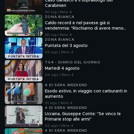
Caso Garlasco e il sopralluogo dei
Carabinieri
30 lug | Rete 4
ZONA BIANCA
Caldo record e nel pavese già si
vendemmia: "Rischiamo di avere meno
vino"
30 lug | Rete 4
ZONA BIANCA
Puntata del 3 agosto
03 ago | Rete 4
PUNTATA INTERA
TG4 - DIARIO DEL GIORNO
Martedì 4 agosto
04 ago | Rete 4
PUNTATA INTERA
4 DI SERA WEEKEND
Esodo estivo, in viaggio con carburanti in
aumento
01 ago | Rete 4
4 DI SERA WEEKEND
Ucraina, Giuseppe Conte: "Se vinco le
Primarie stop alle armi"
02 ago | Rete 4
4 DI SERA WEEKEND