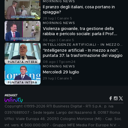
MORNING NEWS
Il pranzo degli italiani, cosa portano in
spiaggia?
28 lug | Canale 5
MORNING NEWS
Violenza giovanile, tra gestione della
rabbia e pericolo sociale: parla il Prof.
Pierpaolo Limone
06 ago | Canale 5
INTELLIGENZE ARTIFICIALI - IN MEZZO
A NOI
"Intelligenze artificiali - In mezzo a noi",
puntata 37: la trasformazione del viaggio
08 ago | Tgcom24
PUNTATA INTERA
MORNING NEWS
Mercoledì 29 luglio
29 lug | Canale 5
PUNTATA INTERA
Copyright ©1999-2026 RTI Business Digital - RTI S.p.A.: p. iva
03976881007 - Sede legale: Largo del Nazareno 8, 00187 Roma.
Uffici: Viale Europa 46, 20093 Cologno Monzese (MI) - Cap. Soc.
int. vers. € 500.000.007 - Gruppo MFE Media For Europe N.V. -