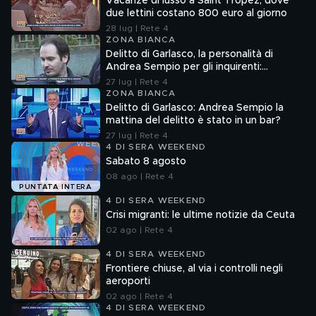
Vacanze di lusso a Saint Tropez, dove
due lettini costano 800 euro al giorno
28 lug | Rete 4
ZONA BIANCA
Delitto di Garlasco, la personalità di
Andrea Sempio per gli inquirenti:
"Ossessionato e bugiardo"
27 lug | Rete 4
ZONA BIANCA
Delitto di Garlasco: Andrea Sempio la
mattina del delitto è stato in un bar?
27 lug | Rete 4
4 DI SERA WEEKEND
Sabato 8 agosto
08 ago | Rete 4
PUNTATA INTERA
4 DI SERA WEEKEND
Crisi migranti: le ultime notizie da Ceuta
02 ago | Rete 4
4 DI SERA WEEKEND
Frontiere chiuse, al via i controlli negli
aeroporti
02 ago | Rete 4
4 DI SERA WEEKEND