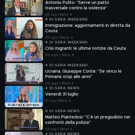
Antonio Polito: "Serve un patto
trasversale contro la violenza"
26 lug | Rete 4
4 DI SERA WEEKEND
Immigrazione: aggiornamenti in diretta da
Ceuta
01 ago | Rete 4
4 DI SERA WEEKEND
Crisi migranti: le ultime notizie da Ceuta
02 ago | Rete 4
4 DI SERA WEEKEND
Ucraina, Giuseppe Conte: "Se vinco le
Primarie stop alle armi"
02 ago | Rete 4
4 DI SERA NEWS
Venerdì 31 luglio
31 lug | Rete 4
PUNTATA INTERA
4 DI SERA NEWS
Matteo Piantedosi: "C'è un pregiudizio nei
confronti della polizia"
29 lug | Rete 4
4 DI SERA NEWS