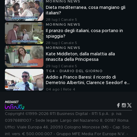
MORNING NEWS
Dieta mediterranea, cosa mangiano gli
italiani?
28 lug | Canale 5
MORNING NEWS
Il pranzo degli italiani, cosa portano in
spiaggia?
28 lug | Canale 5
MORNING NEWS
Kate Middleton, dalla malattia alla
rinascita della Principessa
29 lug | Canale 5
TG4 - DIARIO DEL GIORNO
Addio a Franco Baresi: il ricordo di
Demetrio Albertini, Clarence Seedorf e
Giovanni Galli
04 ago | Rete 4
Copyright ©1999-2026 RTI Business Digital - RTI S.p.A.: p. iva
03976881007 - Sede legale: Largo del Nazareno 8, 00187 Roma.
Uffici: Viale Europa 46, 20093 Cologno Monzese (MI) - Cap. Soc.
int. vers. € 500.000.007 - Gruppo MFE Media For Europe N.V. -