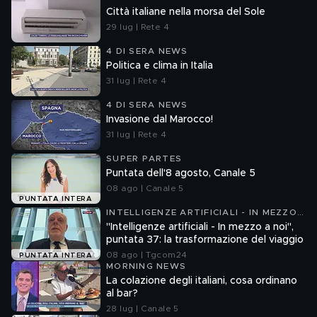
Città italiane nella morsa del Sole
29 lug | Rete 4
4 DI SERA NEWS
Politica e clima in Italia
31 lug | Rete 4
4 DI SERA NEWS
Invasione dal Marocco!
31 lug | Rete 4
SUPER PARTES
Puntata dell'8 agosto, Canale 5
08 ago | Canale 5
PUNTATA INTERA
INTELLIGENZE ARTIFICIALI - IN MEZZO
A NOI
"Intelligenze artificiali - In mezzo a noi",
puntata 37: la trasformazione del viaggio
08 ago | Tgcom24
PUNTATA INTERA
MORNING NEWS
La colazione degli italiani, cosa ordinano
al bar?
28 lug | Canale 5