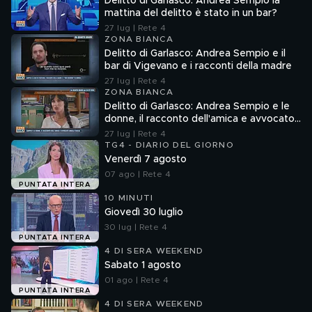
Delitto di Garlasco: Andrea Sempio la
mattina del delitto è stato in un bar?
27 lug | Rete 4
ZONA BIANCA
Delitto di Garlasco: Andrea Sempio e il
bar di Vigevano e i racconti della madre
27 lug | Rete 4
ZONA BIANCA
Delitto di Garlasco: Andrea Sempio e le
donne, il racconto dell'amica e avvocato
Angela Taccia
27 lug | Rete 4
TG4 - DIARIO DEL GIORNO
Venerdì 7 agosto
07 ago | Rete 4
PUNTATA INTERA
10 MINUTI
Giovedì 30 luglio
30 lug | Rete 4
PUNTATA INTERA
4 DI SERA WEEKEND
Sabato 1 agosto
01 ago | Rete 4
PUNTATA INTERA
4 DI SERA WEEKEND