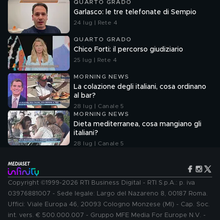
QUARTO GRADO
Garlasco: le tre telefonate di Sempio
24 lug | Rete 4
QUARTO GRADO
Chico Forti: il percorso giudiziario
25 lug | Rete 4
MORNING NEWS
La colazione degli italiani, cosa ordinano
al bar?
28 lug | Canale 5
MORNING NEWS
Dieta mediterranea, cosa mangiano gli
italiani?
28 lug | Canale 5
Copyright ©1999-2026 RTI Business Digital - RTI S.p.A.: p. iva
03976881007 - Sede legale: Largo del Nazareno 8, 00187 Roma.
Uffici: Viale Europa 46, 20093 Cologno Monzese (MI) - Cap. Soc.
int. vers. € 500.000.007 - Gruppo MFE Media For Europe N.V. -