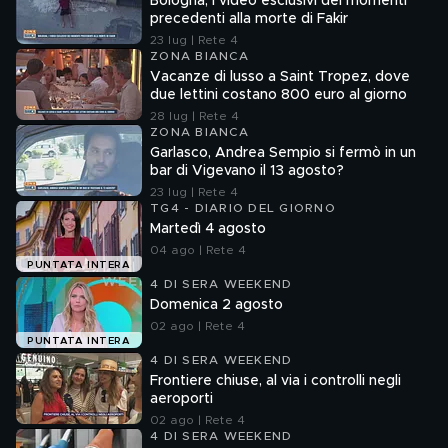
Bologna, i video esclusivi dei momenti
precedenti alla morte di Fakir
23 lug | Rete 4
ZONA BIANCA
Vacanze di lusso a Saint Tropez, dove
due lettini costano 800 euro al giorno
28 lug | Rete 4
ZONA BIANCA
Garlasco, Andrea Sempio si fermò in un
bar di Vigevano il 13 agosto?
23 lug | Rete 4
TG4 - DIARIO DEL GIORNO
Martedì 4 agosto
04 ago | Rete 4
PUNTATA INTERA
4 DI SERA WEEKEND
Domenica 2 agosto
02 ago | Rete 4
PUNTATA INTERA
4 DI SERA WEEKEND
Frontiere chiuse, al via i controlli negli
aeroporti
02 ago | Rete 4
4 DI SERA WEEKEND