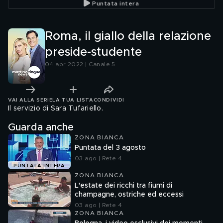
Puntata intera
Biloslavo
Magri
Roma, il giallo della relazione
preside-studente
04 apr 2022 | Canale 5
VAI ALLA SERIE
LA TUA LISTA
CONDIVIDI
Il servizio di Sara Tufariello.
Guarda anche
ZONA BIANCA
Puntata del 3 agosto
03 ago | Rete 4
PUNTATA INTERA
ZONA BIANCA
L'estate dei ricchi tra fiumi di
champagne, ostriche ed eccessi
03 ago | Rete 4
ZONA BIANCA