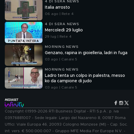
4 DI SERA NEWS
Italia arrosto
06 ago | Rete 4
4 DI SERA NEWS
Mercoledì 29 luglio
29 lug | Rete 4
PUNTATA INTERA
MORNING NEWS
Genzano, rapina in gioielleria, ladri in fuga
03 ago | Canale 5
MORNING NEWS
Ladro tenta un colpo in palestra, messo
ko da campione di judo
03 ago | Canale 5
Copyright ©1999-2026 RTI Business Digital - RTI S.p.A.: p. iva
03976881007 - Sede legale: Largo del Nazareno 8, 00187 Roma.
Uffici: Viale Europa 46, 20093 Cologno Monzese (MI) - Cap. Soc.
int. vers. € 500.000.007 - Gruppo MFE Media For Europe N.V. -