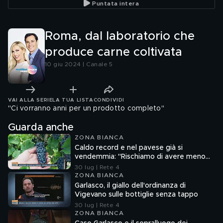
Puntata intera
Roma, dal laboratorio che
produce carne coltivata
10 giu 2024 | Canale 5
VAI ALLA SERIE
LA TUA LISTA
CONDIVIDI
"Ci vorranno anni per un prodotto completo"
Guarda anche
ZONA BIANCA
Caldo record e nel pavese già si
vendemmia: "Rischiamo di avere meno
vino"
30 lug | Rete 4
ZONA BIANCA
Garlasco, il giallo dell'ordinanza di
Vigevano sulle bottiglie senza tappo
30 lug | Rete 4
ZONA BIANCA