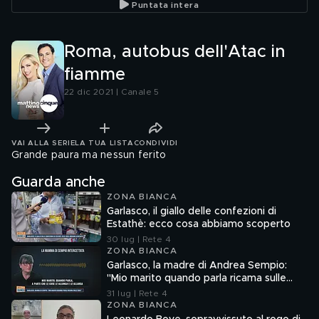
Puntata intera
Roma, autobus dell'Atac in
fiamme
22 dic 2021 | Canale 5
VAI ALLA SERIE
LA TUA LISTA
CONDIVIDI
Grande paura ma nessun ferito
Guarda anche
ZONA BIANCA
Garlasco, il giallo delle confezioni di
Estathè: ecco cosa abbiamo scoperto
30 lug | Rete 4
ZONA BIANCA
Garlasco, la madre di Andrea Sempio:
"Mio marito quando parla ricama sulle
cose"
31 lug | Rete 4
ZONA BIANCA