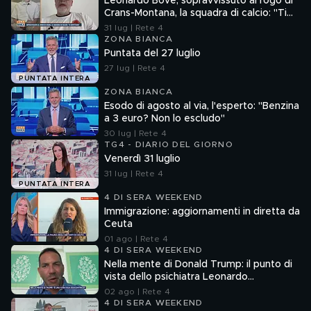
Leonardo Bove, sopravvissuto al rogo di
Crans-Montana, la squadra di calcio: "Ti
aspettiamo"
31 lug | Rete 4
ZONA BIANCA
Puntata del 27 luglio
27 lug | Rete 4
PUNTATA INTERA
ZONA BIANCA
Esodo di agosto al via, l'esperto: "Benzina
a 3 euro? Non lo escludo"
30 lug | Rete 4
TG4 - DIARIO DEL GIORNO
Venerdì 31 luglio
31 lug | Rete 4
PUNTATA INTERA
4 DI SERA WEEKEND
Immigrazione: aggiornamenti in diretta da
Ceuta
01 ago | Rete 4
4 DI SERA WEEKEND
Nella mente di Donald Trump: il punto di
vista dello psichiatra Leonardo
Mendolicchio
02 ago | Rete 4
4 DI SERA WEEKEND