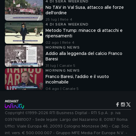
4 DI SERA WEEKEND
No TAV in Val Susa, attacco alle forze
dell'ordine
25 lug | Rete 4
4 DI SERA WEEKEND
Metodo Trump: minacce di attacchi e
ripensamenti
02 ago | Rete 4
MORNING NEWS
Addio alla leggenda del calcio Franco
Baresi
31 lug | Canale 5
MORNING NEWS
Franco Baresi, l'addio e il vuoto
incolmabile
04 ago | Canale 5
Copyright ©1999-2026 RTI Business Digital - RTI S.p.A.: p. iva
03976881007 - Sede legale: Largo del Nazareno 8, 00187 Roma.
Uffici: Viale Europa 46, 20093 Cologno Monzese (MI) - Cap. Soc.
int. vers. € 500.000.007 - Gruppo MFE Media For Europe N.V. -