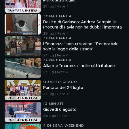
Martedì 28 luglio
28 lug | Rete 4
PUNTATA INTERA
ZONA BIANCA
Delitto di Garlasco: Andrea Sempio, la
Procura di Pavia non ha dubbi: l'impronta
33 è la pistola fumante
28 lug | Rete 4
ZONA BIANCA
I "maranza" non ci stanno: "Per noi vale
solo la legge della strada"
27 lug | Rete 4
ZONA BIANCA
Allarme "maranza" nelle città italiane
27 lug | Rete 4
QUARTO GRADO
Puntata del 24 luglio
24 lug | Rete 4
PUNTATA INTERA
10 MINUTI
Giovedì 6 agosto
06 ago | Rete 4
PUNTATA INTERA
4 DI SERA WEEKEND