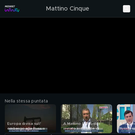
Mattino Cinque
Nella stessa puntata
Europa divisa sull'
A Mattino 5 il nostro
A Mattin
embargo alla Russia
inviato sul fronte di
Russia 
guerra