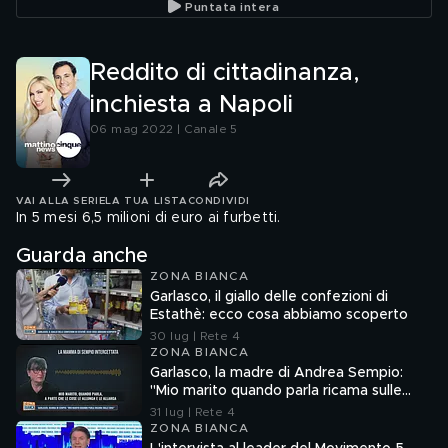
Puntata intera
Reddito di cittadinanza,
inchiesta a Napoli
06 mag 2022 | Canale 5
VAI ALLA SERIE
LA TUA LISTA
CONDIVIDI
In 5 mesi 6,5 milioni di euro ai furbetti.
Guarda anche
ZONA BIANCA
Garlasco, il giallo delle confezioni di
Estathè: ecco cosa abbiamo scoperto
30 lug | Rete 4
ZONA BIANCA
Garlasco, la madre di Andrea Sempio:
"Mio marito quando parla ricama sulle
cose"
31 lug | Rete 4
ZONA BIANCA