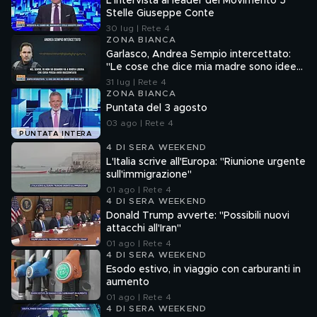
L'intervista al leader del Movimento 5
Stelle Giuseppe Conte
30 lug | Rete 4
ZONA BIANCA
Garlasco, Andrea Sempio intercettato:
"Le cose che dice mia madre sono idee
sue"
31 lug | Rete 4
ZONA BIANCA
Puntata del 3 agosto
03 ago | Rete 4
PUNTATA INTERA
4 DI SERA WEEKEND
L'Italia scrive all'Europa: "Riunione urgente
sull'immigrazione"
01 ago | Rete 4
4 DI SERA WEEKEND
Donald Trump avverte: "Possibili nuovi
attacchi all'Iran"
01 ago | Rete 4
4 DI SERA WEEKEND
Esodo estivo, in viaggio con carburanti in
aumento
01 ago | Rete 4
4 DI SERA WEEKEND