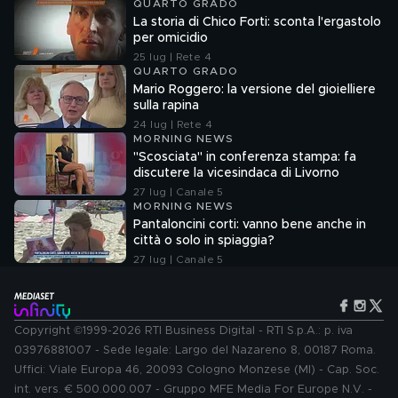
QUARTO GRADO
La storia di Chico Forti: sconta l'ergastolo
per omicidio
25 lug | Rete 4
QUARTO GRADO
Mario Roggero: la versione del gioielliere
sulla rapina
24 lug | Rete 4
MORNING NEWS
"Scosciata" in conferenza stampa: fa
discutere la vicesindaca di Livorno
27 lug | Canale 5
MORNING NEWS
Pantaloncini corti: vanno bene anche in
città o solo in spiaggia?
27 lug | Canale 5
Copyright ©1999-2026 RTI Business Digital - RTI S.p.A.: p. iva
03976881007 - Sede legale: Largo del Nazareno 8, 00187 Roma.
Uffici: Viale Europa 46, 20093 Cologno Monzese (MI) - Cap. Soc.
int. vers. € 500.000.007 - Gruppo MFE Media For Europe N.V. -