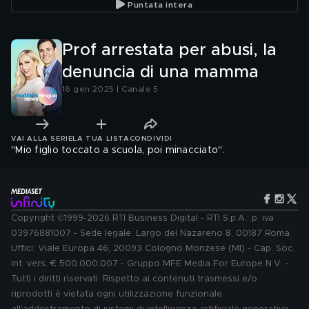
Puntata intera
Prof arrestata per abusi, la
denuncia di una mamma
16 gen 2025 | Canale 5
VAI ALLA SERIE
LA TUA LISTA
CONDIVIDI
"Mio figlio toccato a scuola, poi minacciato".
Copyright ©1999-2026 RTI Business Digital - RTI S.p.A.: p. iva
03976881007 - Sede legale: Largo del Nazareno 8, 00187 Roma.
Uffici: Viale Europa 46, 20093 Cologno Monzese (MI) - Cap. Soc.
int. vers. € 500.000.007 - Gruppo MFE Media For Europe N.V. -
Tutti i diritti riservati. Rispetto ai contenuti trasmessi e/o
riprodotti è vietata ogni utilizzazione funzionale