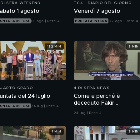
 DI SERA WEEKEND
TG4 - DIARIO DEL GIORNO
abato 1 agosto
Venerdì 7 agosto
01 ago | Rete 4
07 ago | Rete 4
UNTATA INTERA
PUNTATA INTERA
182 MIN
3 MIN
UARTO GRADO
4 DI SERA NEWS
untata del 24 luglio
Come e perché è
deceduto Fakir
24 lug | Rete 4
UNTATA INTERA
Abderrahim?
24 lug | Rete 4
1 MIN
3 MIN