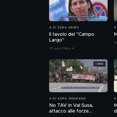
4 DI SERA NEWS
4
Il tavolo del "Campo
M
Largo"
24
05 ago | Rete 4
1 MIN
4 DI SERA WEEKEND
4
No TAV in Val Susa,
M
attacco alle forze
d