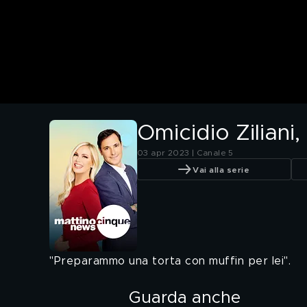
Omicidio Ziliani, 
03 apr 2023 | Canale 5
Vai alla serie
"Preparammo una torta con muffin per lei".
Guarda anche