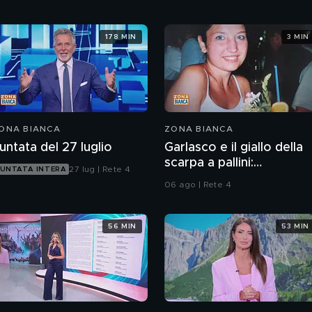
178 MIN
3 MIN
ONA BIANCA
ZONA BIANCA
untata del 27 luglio
Garlasco e il giallo della
scarpa a pallini:
27 lug | Rete 4
UNTATA INTERA
compatibile col piede di
06 ago | Rete 4
Sempio?
56 MIN
53 MIN