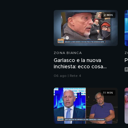
2 MIN
ZONA BIANCA
Z
Garlasco e la nuova
P
inchiesta: ecco cosa
P
pensa il pool difensivo di
06 ago | Rete 4
Sempio
11 MIN