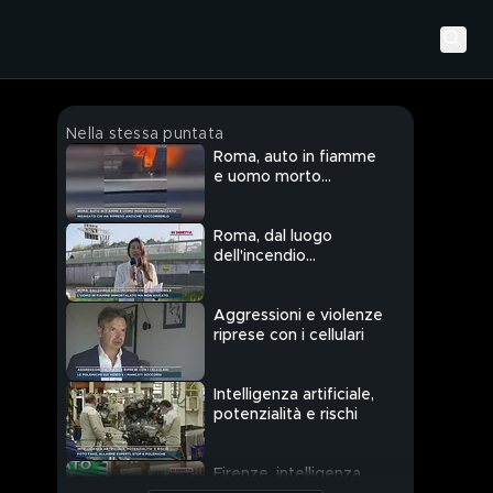
Nella stessa puntata
Roma, auto in fiamme
e uomo morto
carbonizzato
Roma, dal luogo
dell'incendio
dell'automobile
Aggressioni e violenze
riprese con i cellulari
Intelligenza artificiale,
potenzialità e rischi
Firenze, intelligenza