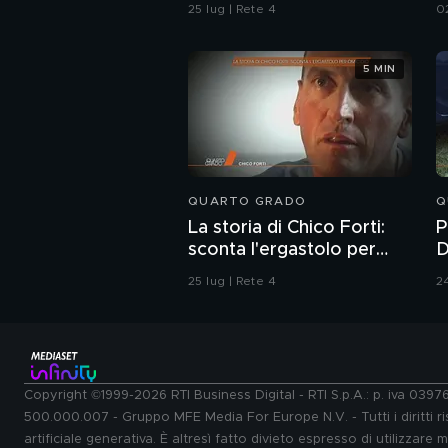
dell'ordine
25 lug | Rete 4
0
5 MIN
QUARTO GRADO
Q
La storia di Chico Forti:
P
sconta l'ergastolo per
D
omicidio
P
25 lug | Rete 4
24
Copyright ©1999-2026 RTI Business Digital - RTI S.p.A.: p. iva 039
500.000.007 - Gruppo MFE Media For Europe N.V. - Tutti i diritti ris
artificiale generativa. È altresì fatto divieto espresso di utilizzare