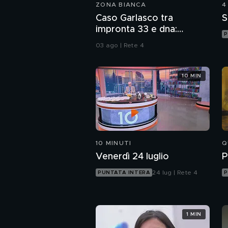
ZONA BIANCA
4
Caso Garlasco tra
S
impronta 33 e dna:
P
consulenze a confronto
03 ago | Rete 4
10 MIN
10 MINUTI
Q
Venerdì 24 luglio
P
24 lug | Rete 4
PUNTATA INTERA
P
1 MIN