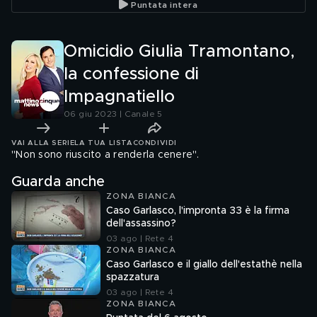
Puntata intera
Omicidio Giulia Tramontano,
la confessione di
Impagnatiello
06 giu 2023 | Canale 5
VAI ALLA SERIE
LA TUA LISTA
CONDIVIDI
"Non sono riuscito a renderla cenere".
Guarda anche
ZONA BIANCA
Caso Garlasco, l'impronta 33 è la firma
dell'assassino?
03 ago | Rete 4
ZONA BIANCA
Caso Garlasco e il giallo dell'estathè nella
spazzatura
03 ago | Rete 4
ZONA BIANCA