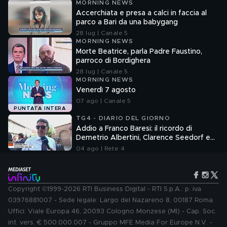
MORNING NEWS
Accerchiata e presa a calci in faccia al
parco a Bari da una babygang
28 lug | Canale 5
MORNING NEWS
Morte Beatrice, parla Padre Faustino,
parroco di Bordighera
28 lug | Canale 5
MORNING NEWS
Venerdì 7 agosto
07 ago | Canale 5
PUNTATA INTERA
TG4 - DIARIO DEL GIORNO
Addio a Franco Baresi: il ricordo di
Demetrio Albertini, Clarence Seedorf e
Giovanni Galli
04 ago | Rete 4
Copyright ©1999-2026 RTI Business Digital - RTI S.p.A.: p. iva
03976881007 - Sede legale: Largo del Nazareno 8, 00187 Roma.
Uffici: Viale Europa 46, 20093 Cologno Monzese (MI) - Cap. Soc.
int. vers. € 500.000.007 - Gruppo MFE Media For Europe N.V. -