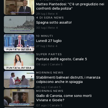
Matteo Piantedosi: "C'è un pregiudizio nei
confronti della polizia"
29 lug | Rete 4
4 DI SERA NEWS
Spagna sotto assalto!
30 lug | Rete 4
10 MINUTI
Lunedì 27 luglio
27 lug | Rete 4
PUNTATA INTERA
SUPER PARTES
Puntata dell'8 agosto, Canale 5
08 ago | Canale 5
PUNTATA INTERA
MORNING NEWS
Stabilimenti balneari distrutti, i maranza
colpiscono anche in spiaggia
28 lug | Canale 5
MORNING NEWS
Giallo di Caronia, come sono morti
Viviana e Gioele?
07 ago | Canale 5