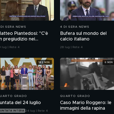
 DI SERA NEWS
4 DI SERA NEWS
atteo Piantedosi: "C'è
Bufera sul mondo del
n pregiudizio nei
calcio italiano
onfronti della polizia"
 lug | Rete 4
28 lug | Rete 4
182 MIN
6 MIN
UARTO GRADO
QUARTO GRADO
untata del 24 luglio
Caso Mario Roggero: le
immagini della rapina
24 lug | Rete 4
UNTATA INTERA