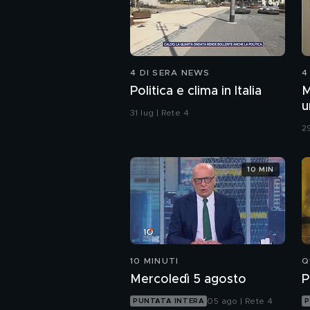
4 DI SERA NEWS
4
Politica e clima in Italia
M
u
31 lug | Rete 4
c
29
10 MIN
10 MINUTI
Q
Mercoledì 5 agosto
P
05 ago | Rete 4
PUNTATA INTERA
P