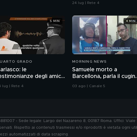
24 lug | Rete 4
5 MIN
4 MIN
UARTO GRADO
MORNING NEWS
arlasco: le
Samuele morto a
estimonianze degli amici
Barcellona, parla il cugin
i Marco Poggi
Piter
 lug | Rete 4
03 ago | Canale 5
76881007 - Sede legale: Largo del Nazareno 8, 00187 Roma. Uffici: Vial
ervati. Rispetto ai contenuti trasmessi e/o riprodotti è vietata ogni uti
 mezzi automatizzati di data scraping.