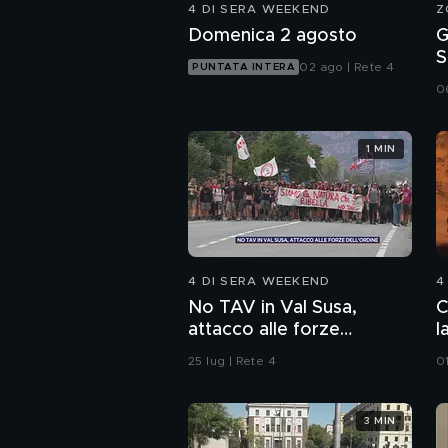
4 DI SERA WEEKEND
Z
Domenica 2 agosto
G
S
02 ago | Rete 4
PUNTATA INTERA
i
0
1 MIN
4 DI SERA WEEKEND
4
No TAV in Val Susa,
C
attacco alle forze
l
dell'ordine
25 lug | Rete 4
0
3 MIN