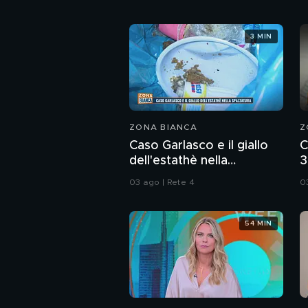
3 MIN
ZONA BIANCA
Z
Caso Garlasco e il giallo
C
dell'estathè nella
3
spazzatura
d
03 ago | Rete 4
0
54 MIN