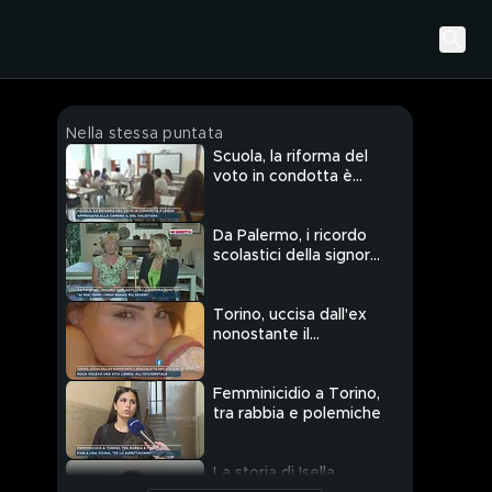
Nella stessa puntata
Scuola, la riforma del
voto in condotta è
legge
Da Palermo, i ricordo
scolastici della signora
Rosetta
Torino, uccisa dall'ex
nonostante il
braccialetto anti-
stalking
Femminicidio a Torino,
tra rabbia e polemiche
La storia di Isella,