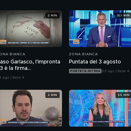
2 MIN
153 MIN
ONA BIANCA
ZONA BIANCA
aso Garlasco, l'impronta
Puntata del 3 agosto
3 è la firma
03 ago | Rete 4
PUNTATA INTERA
ell'assassino?
3 ago | Rete 4
2 MIN
55 MIN