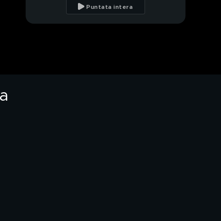
perseguitata da mesi
Puntata intera
da uno stalker
Chiara, oggi
l'interrogatorio davanti
al Gip
Neonati sepolti, Chiara
ha agito da sola?
ra
Neonati sepolti, lo
stupore nel paese di
Chiara
Chiara, le ricerche
ossessive sul web
PROSSIMO VIDEO
Chiara, le sue
dichiarazioni
Il video di Manuela e
Louis in Questura