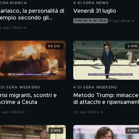
ONA BIANCA
4 DI SERA NEWS
arlasco, la personalità di
Venerdì 31 luglio
empio secondo gli
31 lug | Rete 4
PUNTATA INTERA
nquirenti
6 ago | Rete 4
55 SEC
2 MIN
 DI SERA WEEKEND
4 DI SERA WEEKEND
risi migranti, scontri e
Metodo Trump: minacce
acrime a Ceuta
di attacchi e ripensament
1 ago | Rete 4
02 ago | Rete 4
3 MIN
3 MIN