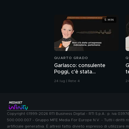
5 MIN
QUARTO GRADO
Q
Garlasco: consulente
G
Poggi, c'è stata
t
contaminazione sulle
d
24 lug | Rete 4
24
unghie?
Copyright ©1999-2026 RTI Business Digital - RTI S.p.A.: p. iva 039
500.000.007 - Gruppo MFE Media For Europe N.V. - Tutti i diritti ris
artificiale generativa. È altresì fatto divieto espresso di utilizzare