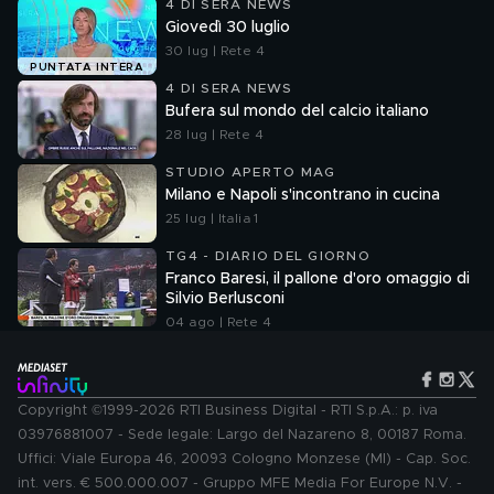
4 DI SERA NEWS
Giovedì 30 luglio
30 lug | Rete 4
PUNTATA INTERA
4 DI SERA NEWS
Bufera sul mondo del calcio italiano
28 lug | Rete 4
STUDIO APERTO MAG
Milano e Napoli s'incontrano in cucina
25 lug | Italia 1
TG4 - DIARIO DEL GIORNO
Franco Baresi, il pallone d'oro omaggio di
Silvio Berlusconi
04 ago | Rete 4
Copyright ©1999-2026 RTI Business Digital - RTI S.p.A.: p. iva
03976881007 - Sede legale: Largo del Nazareno 8, 00187 Roma.
Uffici: Viale Europa 46, 20093 Cologno Monzese (MI) - Cap. Soc.
int. vers. € 500.000.007 - Gruppo MFE Media For Europe N.V. -