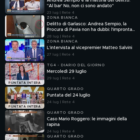
Andrea Sempio e la mattina del delitto:
"Al bar' No, non ci sono andato"
23 lug | Rete 4
ZONA BIANCA
Delitto di Garlasco: Andrea Sempio, la
Procura di Pavia non ha dubbi: l'impronta
33 è la pistola fumante
28 lug | Rete 4
ZONA BIANCA
L'intervista al vicepremier Matteo Salvini
27 lug | Rete 4
TG4 - DIARIO DEL GIORNO
Mercoledì 29 luglio
29 lug | Rete 4
PUNTATA INTERA
QUARTO GRADO
Puntata del 24 luglio
24 lug | Rete 4
PUNTATA INTERA
QUARTO GRADO
Caso Mario Roggero: le immagini della
rapina
24 lug | Rete 4
QUARTO GRADO