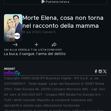
Puntata intera
Morte Elena, cosa non torna
nel racconto della mamma
16 giu 2022 | Canale 5
VAI ALLA SERIE
LA TUA LISTA
CONDIVIDI
La buca, il sangue, l'arma del delitto
Copyright ©1999-2026 RTI Business Digital - RTI S.p.A.: p. iva
03976881007 - Sede legale: Largo del Nazareno 8, 00187 Roma.
Uffici: Viale Europa 46, 20093 Cologno Monzese (MI) - Cap. Soc.
int. vers. € 500.000.007 - Gruppo MFE Media For Europe N.V. -
Tutti i diritti riservati. Rispetto ai contenuti trasmessi e/o
riprodotti è vietata ogni utilizzazione funzionale