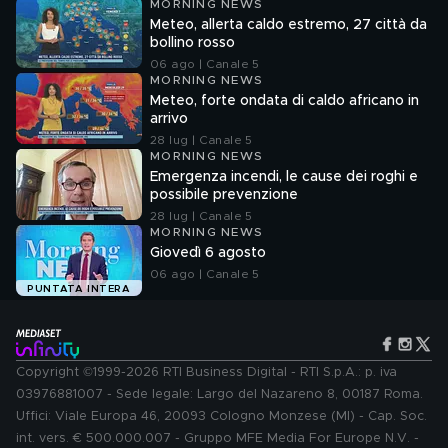
MORNING NEWS
Meteo, allerta caldo estremo, 27 città da
bollino rosso
06 ago | Canale 5
MORNING NEWS
Meteo, forte ondata di caldo africano in
arrivo
28 lug | Canale 5
MORNING NEWS
Emergenza incendi, le cause dei roghi e
possibile prevenzione
28 lug | Canale 5
MORNING NEWS
Giovedì 6 agosto
06 ago | Canale 5
PUNTATA INTERA
Copyright ©1999-2026 RTI Business Digital - RTI S.p.A.: p. iva
03976881007 - Sede legale: Largo del Nazareno 8, 00187 Roma.
Uffici: Viale Europa 46, 20093 Cologno Monzese (MI) - Cap. Soc.
int. vers. € 500.000.007 - Gruppo MFE Media For Europe N.V. -