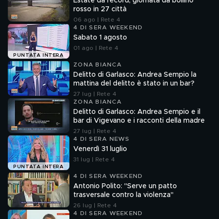
Estate da record, giornata da bollino
rosso in 27 città
06 ago | Rete 4
4 DI SERA WEEKEND
Sabato 1 agosto
01 ago | Rete 4
PUNTATA INTERA
ZONA BIANCA
Delitto di Garlasco: Andrea Sempio la
mattina del delitto è stato in un bar?
27 lug | Rete 4
ZONA BIANCA
Delitto di Garlasco: Andrea Sempio e il
bar di Vigevano e i racconti della madre
27 lug | Rete 4
4 DI SERA NEWS
Venerdì 31 luglio
31 lug | Rete 4
PUNTATA INTERA
4 DI SERA WEEKEND
Antonio Polito: "Serve un patto
trasversale contro la violenza"
26 lug | Rete 4
4 DI SERA WEEKEND