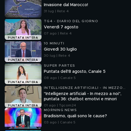
Invasione dal Marocco!
31 lug | Rete 4
TG4 - DIARIO DEL GIORNO
Venerdì 7 agosto
07 ago | Rete 4
PUNTATA INTERA
10 MINUTI
Giovedì 30 luglio
30 lug | Rete 4
PUNTATA INTERA
SUPER PARTES
Puntata dell'8 agosto, Canale 5
08 ago | Canale 5
PUNTATA INTERA
INTELLIGENZE ARTIFICIALI - IN MEZZO
A NOI
"Intelligenze artificiali - In mezzo a noi",
puntata 36: chatbot emotivi e minori
01 ago | Tgcom24
PUNTATA INTERA
MORNING NEWS
Bradisismo, quali sono le cause?
03 ago | Canale 5