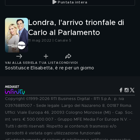
Puntata intera
Londra, l'arrivo trionfale di
Carlo al Parlamento
11 mag 2022 | Canale 5
VAI ALLA SERIE
LA TUA LISTA
CONDIVIDI
Sostituisce Elisabetta, è re per un giorno
Copyright ©1999-2026 RTI Business Digital - RTI S.p.A.: p. iva
03976881007 - Sede legale: Largo del Nazareno 8, 00187 Roma.
Uffici: Viale Europa 46, 20093 Cologno Monzese (MI) - Cap. Soc.
int. vers. € 500.000.007 - Gruppo MFE Media For Europe N.V. -
Tutti i diritti riservati. Rispetto ai contenuti trasmessi e/o
riprodotti è vietata ogni utilizzazione funzionale