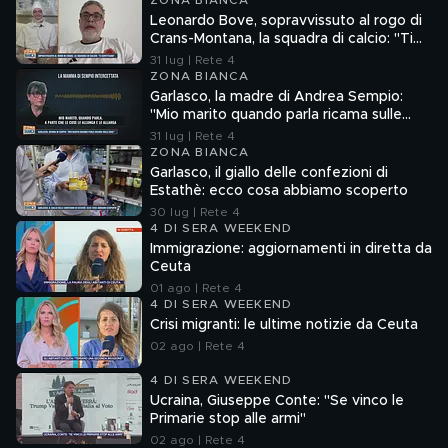
ZONA BIANCA
Leonardo Bove, sopravvissuto al rogo di
Crans-Montana, la squadra di calcio: "Ti
aspettiamo"
31 lug | Rete 4
ZONA BIANCA
Garlasco, la madre di Andrea Sempio:
"Mio marito quando parla ricama sulle
cose"
31 lug | Rete 4
ZONA BIANCA
Garlasco, il giallo delle confezioni di
Estathè: ecco cosa abbiamo scoperto
30 lug | Rete 4
4 DI SERA WEEKEND
Immigrazione: aggiornamenti in diretta da
Ceuta
01 ago | Rete 4
4 DI SERA WEEKEND
Crisi migranti: le ultime notizie da Ceuta
02 ago | Rete 4
4 DI SERA WEEKEND
Ucraina, Giuseppe Conte: "Se vinco le
Primarie stop alle armi"
02 ago | Rete 4