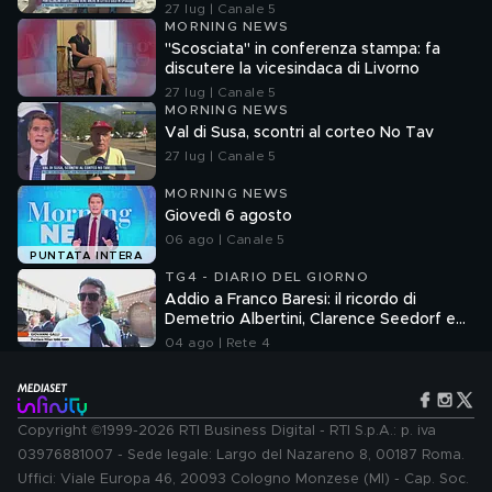
27 lug | Canale 5
MORNING NEWS
"Scosciata" in conferenza stampa: fa
discutere la vicesindaca di Livorno
27 lug | Canale 5
MORNING NEWS
Val di Susa, scontri al corteo No Tav
27 lug | Canale 5
MORNING NEWS
Giovedì 6 agosto
06 ago | Canale 5
PUNTATA INTERA
TG4 - DIARIO DEL GIORNO
Addio a Franco Baresi: il ricordo di
Demetrio Albertini, Clarence Seedorf e
Giovanni Galli
04 ago | Rete 4
Copyright ©1999-2026 RTI Business Digital - RTI S.p.A.: p. iva
03976881007 - Sede legale: Largo del Nazareno 8, 00187 Roma.
Uffici: Viale Europa 46, 20093 Cologno Monzese (MI) - Cap. Soc.