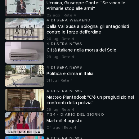
Ucraina, Giuseppe Conte: "Se vinco le
Primarie stop alle armi"
02 ago | Rete 4
4 DI SERA WEEKEND
Dalla Val Susa a Bologna, gli antagonisti
contro le forze dell'ordine
26 lug | Rete 4
4 DI SERA NEWS
Città italiane nella morsa del Sole
29 lug | Rete 4
4 DI SERA NEWS
Politica e clima in Italia
31 lug | Rete 4
4 DI SERA NEWS
Matteo Piantedosi: "C'è un pregiudizio nei
confronti della polizia"
29 lug | Rete 4
TG4 - DIARIO DEL GIORNO
Martedì 4 agosto
04 ago | Rete 4
PUNTATA INTERA
4 DI SERA NEWS