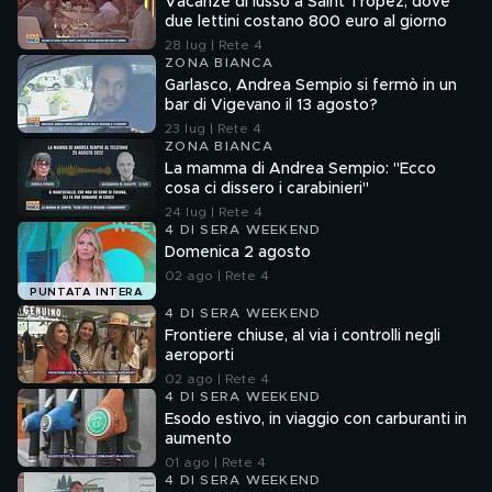
Vacanze di lusso a Saint Tropez, dove
due lettini costano 800 euro al giorno
28 lug | Rete 4
ZONA BIANCA
Garlasco, Andrea Sempio si fermò in un
bar di Vigevano il 13 agosto?
23 lug | Rete 4
ZONA BIANCA
La mamma di Andrea Sempio: "Ecco
cosa ci dissero i carabinieri"
24 lug | Rete 4
4 DI SERA WEEKEND
Domenica 2 agosto
02 ago | Rete 4
PUNTATA INTERA
4 DI SERA WEEKEND
Frontiere chiuse, al via i controlli negli
aeroporti
02 ago | Rete 4
4 DI SERA WEEKEND
Esodo estivo, in viaggio con carburanti in
aumento
01 ago | Rete 4
4 DI SERA WEEKEND