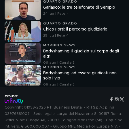
QUARTO GRADO
Garlasco: le tre telefonate di Sempio
24 lug | Rete 4
QUARTO GRADO
Chico Forti: il percorso giudiziario
25 lug | Rete 4
MORNING NEWS
Bodyshaming, il giudizio sul corpo degli
altri
06 ago | Canale 5
MORNING NEWS
Bodyshaming, ad essere giudicati non
solo i vip
06 ago | Canale 5
Copyright ©1999-2026 RTI Business Digital - RTI S.p.A.: p. iva
03976881007 - Sede legale: Largo del Nazareno 8, 00187 Roma.
Uffici: Viale Europa 46, 20093 Cologno Monzese (MI) - Cap. Soc.
int. vers. € 500.000.007 - Gruppo MFE Media For Europe N.V. -