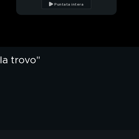
in mare e via terra
Puntata intera
Le proteste contro il
41bis a Cospito
Lollobrigida, la sua
deposizione sui beni
all'asta
la trovo"
Gina Lollobrigida, il
giallo della villa
sull'Appia Antica
Gina Lollobrigida, il
giallo del patrimonio
Lollobrigida, il
patrimonio e Piazzolla
Lollobrigida, chi è
Andrea Piazzolla, al