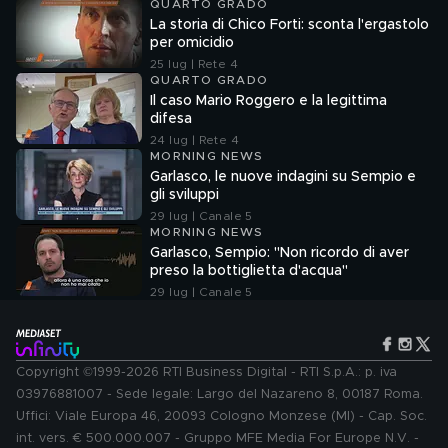
QUARTO GRADO
La storia di Chico Forti: sconta l'ergastolo
per omicidio
25 lug | Rete 4
QUARTO GRADO
Il caso Mario Roggero e la legittima
difesa
24 lug | Rete 4
MORNING NEWS
Garlasco, le nuove indagini su Sempio e
gli sviluppi
29 lug | Canale 5
MORNING NEWS
Garlasco, Sempio: "Non ricordo di aver
preso la bottiglietta d'acqua"
29 lug | Canale 5
Copyright ©1999-2026 RTI Business Digital - RTI S.p.A.: p. iva
03976881007 - Sede legale: Largo del Nazareno 8, 00187 Roma.
Uffici: Viale Europa 46, 20093 Cologno Monzese (MI) - Cap. Soc.
int. vers. € 500.000.007 - Gruppo MFE Media For Europe N.V. -