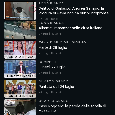
ZONA BIANCA
Delitto di Garlasco: Andrea Sempio, la
Procura di Pavia non ha dubbi: l'impronta
33 è la pistola fumante
28 lug | Rete 4
ZONA BIANCA
Allarme "maranza" nelle città italiane
27 lug | Rete 4
TG4 - DIARIO DEL GIORNO
Martedì 28 luglio
28 lug | Rete 4
PUNTATA INTERA
10 MINUTI
Lunedì 27 luglio
27 lug | Rete 4
PUNTATA INTERA
QUARTO GRADO
Puntata del 24 luglio
24 lug | Rete 4
PUNTATA INTERA
QUARTO GRADO
Caso Roggero: le parole della sorella di
Mazzarino