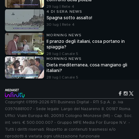
confronti della polizia"
29 lug | Rete 4
4 DI SERA NEWS
Spagna sotto assalto!
30 lug | Rete 4
MORNING NEWS
Il pranzo degli italiani, cosa portano in
spiaggia?
28 lug | Canale 5
MORNING NEWS
Dieta mediterranea, cosa mangiano gli
italiani?
28 lug | Canale 5
Copyright ©1999-2026 RTI Business Digital - RTI S.p.A.: p. iva
03976881007 - Sede legale: Largo del Nazareno 8, 00187 Roma.
Uffici: Viale Europa 46, 20093 Cologno Monzese (MI) - Cap. Soc.
int. vers. € 500.000.007 - Gruppo MFE Media For Europe N.V. -
Tutti i diritti riservati. Rispetto ai contenuti trasmessi e/o
riprodotti è vietata ogni utilizzazione funzionale