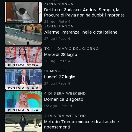
ZONA BIANCA
Delitto di Garlasco: Andrea Sempio, la
Procura di Pavia non ha dubbi: l'impronta
33 è la pistola fumante
28 lug | Rete 4
ZONA BIANCA
Allarme "maranza" nelle città italiane
27 lug | Rete 4
TG4 - DIARIO DEL GIORNO
Martedì 28 luglio
28 lug | Rete 4
PUNTATA INTERA
10 MINUTI
Lunedì 27 luglio
27 lug | Rete 4
PUNTATA INTERA
4 DI SERA WEEKEND
Domenica 2 agosto
02 ago | Rete 4
PUNTATA INTERA
4 DI SERA WEEKEND
Metodo Trump: minacce di attacchi e
ripensamenti