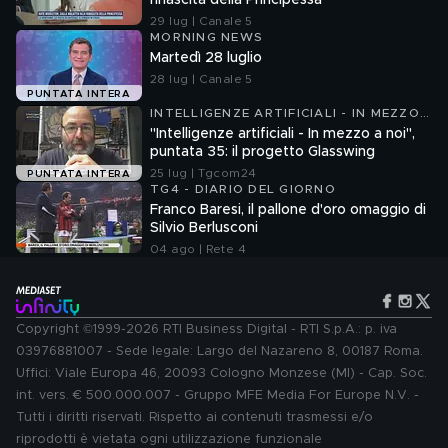
rinascita della Principessa
29 lug | Canale 5
MORNING NEWS
Martedì 28 luglio
28 lug | Canale 5
PUNTATA INTERA
INTELLIGENZE ARTIFICIALI - IN MEZZO
A NOI
"Intelligenze artificiali - In mezzo a noi",
puntata 35: il progetto Glasswing
25 lug | Tgcom24
PUNTATA INTERA
TG4 - DIARIO DEL GIORNO
Franco Baresi, il pallone d'oro omaggio di
Silvio Berlusconi
04 ago | Rete 4
Copyright ©1999-2026 RTI Business Digital - RTI S.p.A.: p. iva
03976881007 - Sede legale: Largo del Nazareno 8, 00187 Roma.
Uffici: Viale Europa 46, 20093 Cologno Monzese (MI) - Cap. Soc.
int. vers. € 500.000.007 - Gruppo MFE Media For Europe N.V. -
Tutti i diritti riservati. Rispetto ai contenuti trasmessi e/o
riprodotti è vietata ogni utilizzazione funzionale