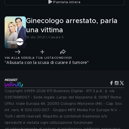
Puntata intera
Ginecologo arrestato, parla
una vittima
16 dic 2021 | Canale 5
VAI ALLA SERIE
LA TUA LISTA
CONDIVIDI
"Abusata con la scusa di curare il tumore"
Copyright ©1999-2026 RTI Business Digital - RTI S.p.A.: p. iva
03976881007 - Sede legale: Largo del Nazareno 8, 00187 Roma.
Uffici: Viale Europa 46, 20093 Cologno Monzese (MI) - Cap. Soc.
int. vers. € 500.000.007 - Gruppo MFE Media For Europe N.V. -
Tutti i diritti riservati. Rispetto ai contenuti trasmessi e/o
riprodotti è vietata ogni utilizzazione funzionale