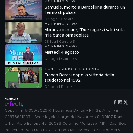
MORNING NEWS
Samuele, morto a Barcellona durante un
fermo di polizia
03 ago | Canale 5
MORNING NEWS
Maranza in mare, "Due ragazzi saliti sulla
mia barca ormeggiata"
28 lug | Canale 5
MORNING NEWS
Martedì 4 agosto
04 ago | Canale 5
PUNTATA INTERA
TG4 - DIARIO DEL GIORNO
Franco Baresi dopo la vittoria dello
scudetto nel 1992
04 ago | Rete 4
Copyright ©1999-2026 RTI Business Digital - RTI S.p.A.: p. iva
03976881007 - Sede legale: Largo del Nazareno 8, 00187 Roma.
Uffici: Viale Europa 46, 20093 Cologno Monzese (MI) - Cap. Soc.
int. vers. € 500.000.007 - Gruppo MFE Media For Europe N.V. -