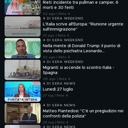
Rieti: incidente tra pullman e camper, 6
morti e 30 feriti
02 ago | Rete 4
4 DI SERA WEEKEND
L'Italia scrive all'Europa: "Riunione urgente
sull'immigrazione"
01 ago | Rete 4
4 DI SERA WEEKEND
Nella mente di Donald Trump: il punto di
vista dello psichiatra Leonardo
Mendolicchio
02 ago | Rete 4
4 DI SERA WEEKEND
Migranti: si accende lo scontro Italia -
Spagna
08 ago | Rete 4
4 DI SERA NEWS
Lunedì 27 luglio
27 lug | Rete 4
PUNTATA INTERA
4 DI SERA NEWS
Matteo Piantedosi: "C'è un pregiudizio nei
confronti della polizia"
29 lug | Rete 4
4 DI SERA NEWS