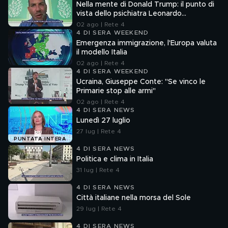
Nella mente di Donald Trump: il punto di
vista dello psichiatra Leonardo
Mendolicchio
02 ago | Rete 4
4 DI SERA WEEKEND
Emergenza immigrazione, l'Europa valuta
il modello Italia
02 ago | Rete 4
4 DI SERA WEEKEND
Ucraina, Giuseppe Conte: "Se vinco le
Primarie stop alle armi"
02 ago | Rete 4
4 DI SERA NEWS
Lunedì 27 luglio
27 lug | Rete 4
PUNTATA INTERA
4 DI SERA NEWS
Politica e clima in Italia
31 lug | Rete 4
4 DI SERA NEWS
Città italiane nella morsa del Sole
29 lug | Rete 4
4 DI SERA NEWS