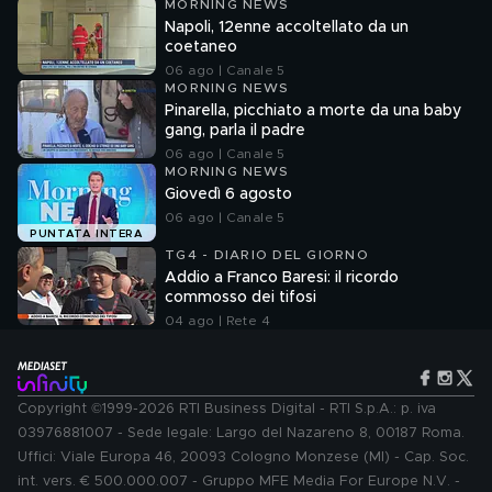
MORNING NEWS
Napoli, 12enne accoltellato da un
coetaneo
06 ago | Canale 5
MORNING NEWS
Pinarella, picchiato a morte da una baby
gang, parla il padre
06 ago | Canale 5
MORNING NEWS
Giovedì 6 agosto
06 ago | Canale 5
PUNTATA INTERA
TG4 - DIARIO DEL GIORNO
Addio a Franco Baresi: il ricordo
commosso dei tifosi
04 ago | Rete 4
Copyright ©1999-2026 RTI Business Digital - RTI S.p.A.: p. iva
03976881007 - Sede legale: Largo del Nazareno 8, 00187 Roma.
Uffici: Viale Europa 46, 20093 Cologno Monzese (MI) - Cap. Soc.
int. vers. € 500.000.007 - Gruppo MFE Media For Europe N.V. -