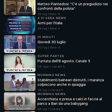
Matteo Piantedosi: "C'è un pregiudizio nei
confronti della polizia"
29 lug | Rete 4
4 DI SERA NEWS
Armi per l'Italia
28 lug | Rete 4
10 MINUTI
Giovedì 30 luglio
30 lug | Rete 4
PUNTATA INTERA
SUPER PARTES
Puntata dell'8 agosto, Canale 5
08 ago | Canale 5
PUNTATA INTERA
MORNING NEWS
Stabilimenti balneari distrutti, i maranza
colpiscono anche in spiaggia
28 lug | Canale 5
MORNING NEWS
Accerchiata e presa a calci in faccia al
parco a Bari da una babygang
28 lug | Canale 5