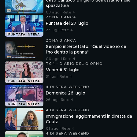
Caso Garlasco e il giallo dell'estathè nella
spazzatura
03 ago | Rete 4
ZONA BIANCA
Puntata del 27 luglio
27 lug | Rete 4
PUNTATA INTERA
ZONA BIANCA
Sempio intercettato: "Quel video io ce
l'ho dentro la penna"
06 ago | Rete 4
TG4 - DIARIO DEL GIORNO
Venerdì 31 luglio
31 lug | Rete 4
PUNTATA INTERA
4 DI SERA WEEKEND
Domenica 26 luglio
26 lug | Rete 4
PUNTATA INTERA
4 DI SERA WEEKEND
Immigrazione: aggiornamenti in diretta da
Ceuta
01 ago | Rete 4
4 DI SERA WEEKEND