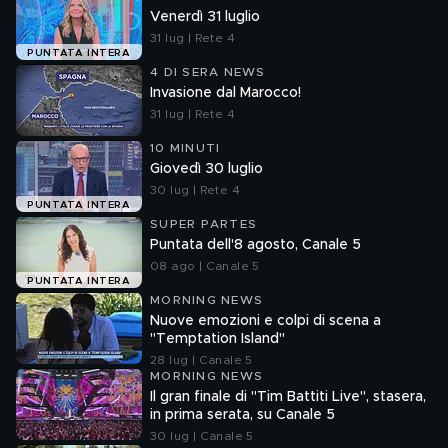
Venerdì 31 luglio
31 lug | Rete 4
PUNTATA INTERA
4 DI SERA NEWS
Invasione dal Marocco!
31 lug | Rete 4
10 MINUTI
Giovedì 30 luglio
30 lug | Rete 4
PUNTATA INTERA
SUPER PARTES
Puntata dell'8 agosto, Canale 5
08 ago | Canale 5
PUNTATA INTERA
MORNING NEWS
Nuove emozioni e colpi di scena a
"Temptation Island"
28 lug | Canale 5
MORNING NEWS
Il gran finale di "Tim Battiti Live", stasera,
in prima serata, su Canale 5
30 lug | Canale 5