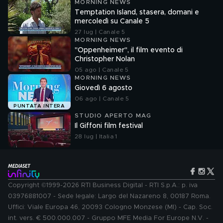
MORNING NEWS
Temptation Island, stasera, domani e
mercoledì su Canale 5
27 lug | Canale 5
MORNING NEWS
"Oppenheimer", il film evento di
Christopher Nolan
05 ago | Canale 5
MORNING NEWS
Giovedì 6 agosto
06 ago | Canale 5
PUNTATA INTERA
STUDIO APERTO MAG
Il Giffoni film festival
28 lug | Italia 1
Copyright ©1999-2026 RTI Business Digital - RTI S.p.A.: p. iva
03976881007 - Sede legale: Largo del Nazareno 8, 00187 Roma.
Uffici: Viale Europa 46, 20093 Cologno Monzese (MI) - Cap. Soc.
int. vers. € 500.000.007 - Gruppo MFE Media For Europe N.V. -