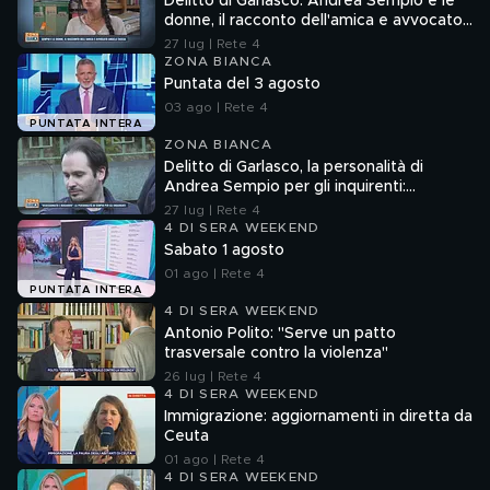
Delitto di Garlasco: Andrea Sempio e le
donne, il racconto dell'amica e avvocato
Angela Taccia
27 lug | Rete 4
ZONA BIANCA
Puntata del 3 agosto
03 ago | Rete 4
PUNTATA INTERA
ZONA BIANCA
Delitto di Garlasco, la personalità di
Andrea Sempio per gli inquirenti:
"Ossessionato e bugiardo"
27 lug | Rete 4
4 DI SERA WEEKEND
Sabato 1 agosto
01 ago | Rete 4
PUNTATA INTERA
4 DI SERA WEEKEND
Antonio Polito: "Serve un patto
trasversale contro la violenza"
26 lug | Rete 4
4 DI SERA WEEKEND
Immigrazione: aggiornamenti in diretta da
Ceuta
01 ago | Rete 4
4 DI SERA WEEKEND