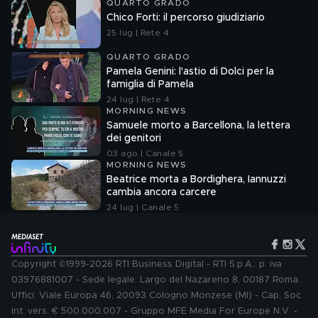
QUARTO GRADO
Chico Forti: il percorso giudiziario
25 lug | Rete 4
QUARTO GRADO
Pamela Genini: l'astio di Dolci per la
famiglia di Pamela
24 lug | Rete 4
MORNING NEWS
Samuele morto a Barcellona, la lettera
dei genitori
03 ago | Canale 5
MORNING NEWS
Beatrice morta a Bordighera, Iannuzzi
cambia ancora carcere
24 lug | Canale 5
Copyright ©1999-2026 RTI Business Digital - RTI S.p.A.: p. iva
03976881007 - Sede legale: Largo del Nazareno 8, 00187 Roma.
Uffici: Viale Europa 46, 20093 Cologno Monzese (MI) - Cap. Soc.
int. vers. € 500.000.007 - Gruppo MFE Media For Europe N.V. -