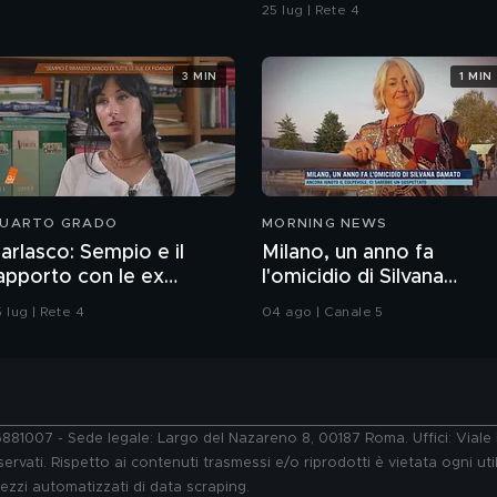
25 lug | Rete 4
3 MIN
1 MIN
UARTO GRADO
MORNING NEWS
arlasco: Sempio e il
Milano, un anno fa
apporto con le ex
l'omicidio di Silvana
idanzate
Damato
 lug | Rete 4
04 ago | Canale 5
76881007 - Sede legale: Largo del Nazareno 8, 00187 Roma. Uffici: Vial
ervati. Rispetto ai contenuti trasmessi e/o riprodotti è vietata ogni uti
 mezzi automatizzati di data scraping.