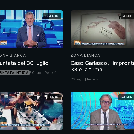
172 MIN
2 MIN
ONA BIANCA
ZONA BIANCA
untata del 30 luglio
Caso Garlasco, l'impront
33 è la firma
30 lug | Rete 4
UNTATA INTERA
dell'assassino?
03 ago | Rete 4
1 MIN
54 MIN