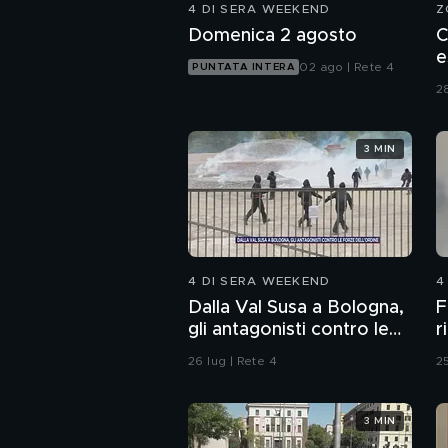
4 DI SERA WEEKEND
Z
Domenica 2 agosto
C
e
02 ago | Rete 4
PUNTATA INTERA
"
28
3 MIN
4 DI SERA WEEKEND
4
Dalla Val Susa a Bologna,
F
gli antagonisti contro le
r
forze dell'ordine
26 lug | Rete 4
25
3 MIN