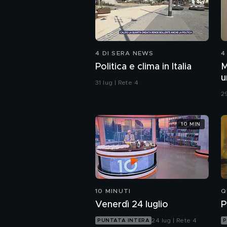
4 DI SERA NEWS
4
Politica e clima in Italia
M
u
31 lug | Rete 4
c
29
10 MIN
10 MINUTI
Q
Venerdì 24 luglio
P
24 lug | Rete 4
PUNTATA INTERA
P