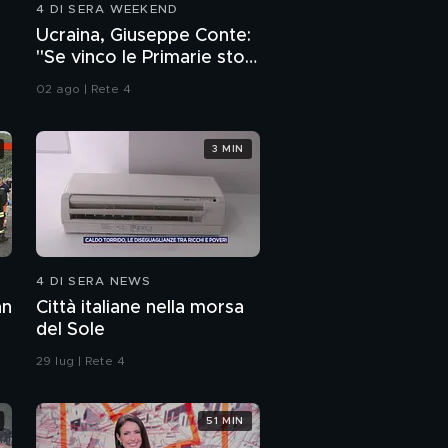
4 DI SERA WEEKEND
Ucraina, Giuseppe Conte:
"Se vinco le Primarie stop
alle armi"
02 ago | Rete 4
3 MIN
4 DI SERA NEWS
an
Città italiane nella morsa
del Sole
29 lug | Rete 4
51 MIN