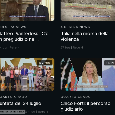
 DI SERA NEWS
4 DI SERA NEWS
atteo Piantedosi: "C'è
Italia nella morsa della
n pregiudizio nei
violenza
onfronti della polizia"
 lug | Rete 4
27 lug | Rete 4
182 MIN
1 MIN
UARTO GRADO
QUARTO GRADO
untata del 24 luglio
Chico Forti: il percorso
giudiziario
24 lug | Rete 4
UNTATA INTERA