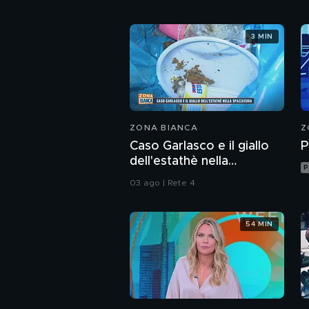
3 MIN
ZONA BIANCA
Z
Caso Garlasco e il giallo
P
dell'estathè nella
P
spazzatura
03 ago | Rete 4
54 MIN