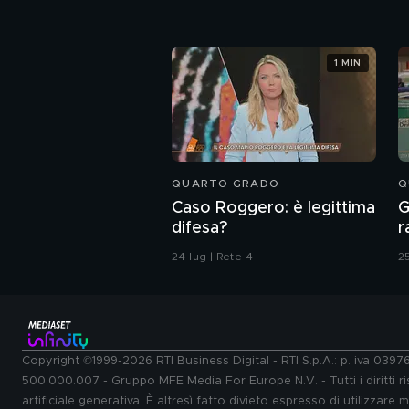
1 MIN
QUARTO GRADO
Q
Caso Roggero: è legittima
G
difesa?
r
f
24 lug | Rete 4
25
Copyright ©1999-2026 RTI Business Digital - RTI S.p.A.: p. iva 039
500.000.007 - Gruppo MFE Media For Europe N.V. - Tutti i diritti ris
artificiale generativa. È altresì fatto divieto espresso di utilizzare