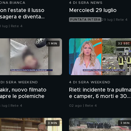
ONA BIANCA
4 DI SERA NEWS
on l'estate il lusso
Mercoledì 29 luglio
sagera e diventa
29 lug | Rete 4
PUNTATA INTERA
cafone"
 lug | Rete 4
1 MIN
32 SEC
 DI SERA WEEKEND
4 DI SERA WEEKEND
akir, nuovo filmato
Rieti: incidente tra pullm
iapre le polemiche
e camper, 6 morti e 30
feriti
 lug | Rete 4
02 ago | Rete 4
3 MIN
3 MIN