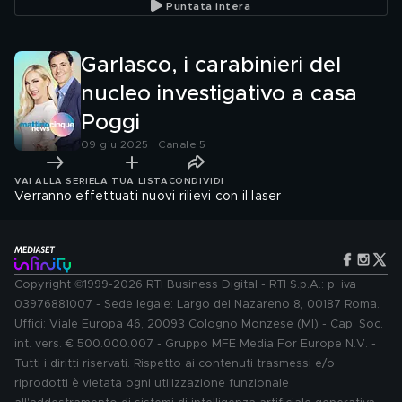
Puntata intera
Garlasco, i carabinieri del
nucleo investigativo a casa
Poggi
09 giu 2025 | Canale 5
VAI ALLA SERIE
LA TUA LISTA
CONDIVIDI
Verranno effettuati nuovi rilievi con il laser
Copyright ©1999-2026 RTI Business Digital - RTI S.p.A.: p. iva
03976881007 - Sede legale: Largo del Nazareno 8, 00187 Roma.
Uffici: Viale Europa 46, 20093 Cologno Monzese (MI) - Cap. Soc.
int. vers. € 500.000.007 - Gruppo MFE Media For Europe N.V. -
Tutti i diritti riservati. Rispetto ai contenuti trasmessi e/o
riprodotti è vietata ogni utilizzazione funzionale