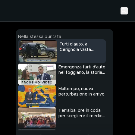
Nella stessa puntata
Furti d'auto, a
Cerignola vasta
operazione di polizia
Emergenza furti d'auto
nel foggiano, la storia
di Fabio
PROSSIMO VIDEO
Maltempo, nuova
perturbazione in arrivo
Terralba, ore in coda
per scegliere il medico
di base
Il caso sardo di