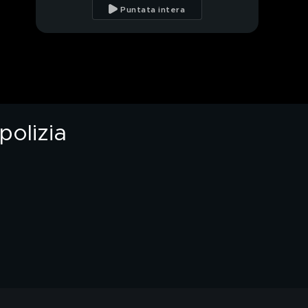
Terralba che sta
Puntata intera
facendo discutere
Guerra in Ucraina, il
vertice in Turchia
senza Putin
Garlasco, perquisita
casa di Andrea Sempio
e dei genitori
polizia
Omicidio Poggi, parla
l'avvocato di Andrea
Sempio
Omicidio Chiara Poggi,
parla Andrea Sempio
dopo le perquisizioni
Garlasco, l'avvocato di
Sempio dopo le
perquisizioni
Garlasco, occhi puntati
sugli amici di Andrea