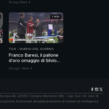
omicidio
25 lug | Rete 4
1 MIN
TG4 - DIARIO DEL GIORNO
Franco Baresi, il pallone
d'oro omaggio di Silvio
Berlusconi
04 ago | Rete 4
e Europa 46, 20093 Cologno Monzese (MI) - Cap. Soc. int. vers. €
lizzazione funzionale all'addestramento di sistemi di intelligenza