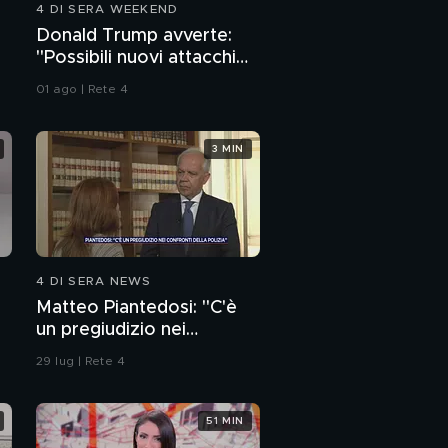
4 DI SERA WEEKEND
Neonato morto sul
Donald Trump avverte:
balcone, il racconto di
"Possibili nuovi attacchi
una testimone
all'Iran"
01 ago | Rete 4
Omicidio Matteuzzi, gli
appunti del killer per
uccidere Alessandra
3 MIN
Notizie belle dalle
stelle per la settimana
dal 3 febbraio
4 DI SERA NEWS
Matteo Piantedosi: "C'è
un pregiudizio nei
confronti della polizia"
29 lug | Rete 4
51 MIN