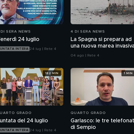
 DI SERA NEWS
4 DI SERA NEWS
enerdì 24 luglio
La Spagna si prepara ad
una nuova marea invasiv
24 lug | Rete 4
UNTATA INTERA
04 ago | Rete 4
182 MIN
1 MIN
UARTO GRADO
QUARTO GRADO
untata del 24 luglio
Garlasco: le tre telefona
di Sempio
24 lug | Rete 4
UNTATA INTERA