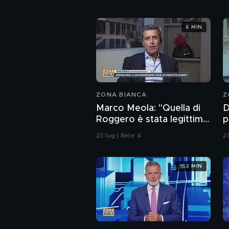
6 MIN
ZONA BIANCA
Z
Marco Meola: "Quella di
D
Roggero è stata legittima
p
difesa"
S
23 lug | Rete 4
27
"
b
153 MIN