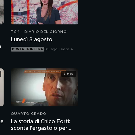
TG4 - DIARIO DEL GIORNO
Lunedì 3 agosto
a
03 ago | Rete 4
PUNTATA INTERA
5 MIN
QUARTO GRADO
te
La storia di Chico Forti:
sconta l'ergastolo per