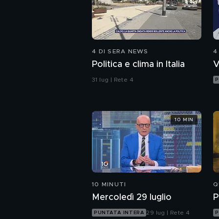
4 DI SERA NEWS
4
Politica e clima in Italia
V
31 lug | Rete 4
P
10 MIN
10 MINUTI
Q
Mercoledì 29 luglio
P
29 lug | Rete 4
PUNTATA INTERA
P