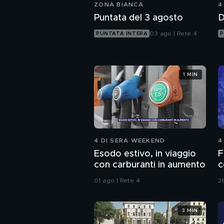
ZONA BIANCA
4
Puntata del 3 agosto
D
03 ago | Rete 4
PUNTATA INTERA
P
1 MIN
4 DI SERA WEEKEND
4
Esodo estivo, in viaggio
F
con carburanti in aumento
c
01 ago | Rete 4
26
3 MIN