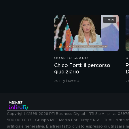
1 MIN
QUARTO GRADO
Q
Chico Forti: il percorso
P
giudiziario
D
P
25 lug | Rete 4
24
Copyright ©1999-2026 RTI Business Digital - RTI S.p.A.: p. iva 039
500.000.007 - Gruppo MFE Media For Europe N.V. - Tutti i diritti ris
artificiale generativa. È altresì fatto divieto espresso di utilizzare