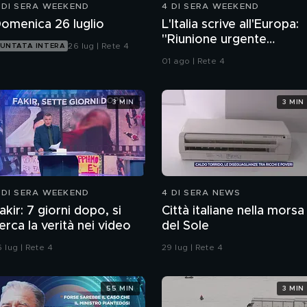
 DI SERA WEEKEND
4 DI SERA WEEKEND
omenica 26 luglio
L'Italia scrive all'Europa:
"Riunione urgente
26 lug | Rete 4
UNTATA INTERA
sull'immigrazione"
01 ago | Rete 4
3 MIN
3 MIN
 DI SERA WEEKEND
4 DI SERA NEWS
akir: 7 giorni dopo, si
Città italiane nella morsa
erca la verità nei video
del Sole
 lug | Rete 4
29 lug | Rete 4
55 MIN
3 MIN