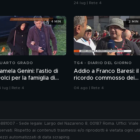
24 lug | Rete 4
4 MIN
2 MIN
UARTO GRADO
TG4 - DIARIO DEL GIORNO
amela Genini: l'astio di
Addio a Franco Baresi: il
olci per la famiglia di
ricordo commosso dei
amela
tifosi
 lug | Rete 4
04 ago | Rete 4
76881007 - Sede legale: Largo del Nazareno 8, 00187 Roma. Uffici: Vial
ervati. Rispetto ai contenuti trasmessi e/o riprodotti è vietata ogni uti
 mezzi automatizzati di data scraping.