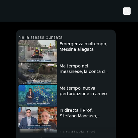
Nella stessa puntata
Emergenza maltempo,
Messina allagata
Maltempo nel
messinese, la conta dei
danni
Maltempo, nuova
perturbazione in arrivo
In diretta il Prof.
Stefano Mancuso,
l'impatto degli alberi
sulla qualità della vita
La truffa dei finti