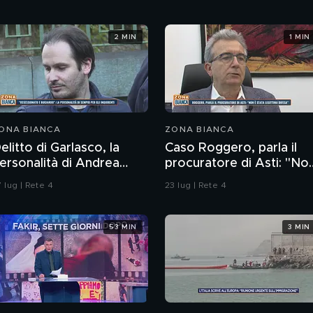
2 MIN
1 MIN
ONA BIANCA
ZONA BIANCA
elitto di Garlasco, la
Caso Roggero, parla il
ersonalità di Andrea
procuratore di Asti: "No
empio per gli inquirenti:
è stata legittima difesa"
 lug | Rete 4
23 lug | Rete 4
Ossessionato e
ugiardo"
53 MIN
3 MIN