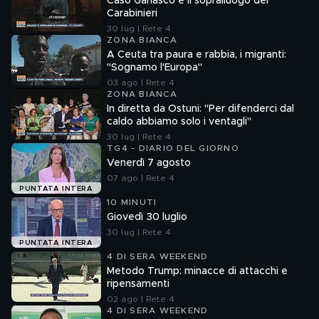
Caso Garlasco e il sopralluogo dei
Carabinieri
30 lug | Rete 4
ZONA BIANCA
A Ceuta tra paura e rabbia, i migranti:
"Sognamo l'Europa"
03 ago | Rete 4
ZONA BIANCA
In diretta da Ostuni: "Per difenderci dal
caldo abbiamo solo i ventagli"
30 lug | Rete 4
TG4 - DIARIO DEL GIORNO
Venerdì 7 agosto
07 ago | Rete 4
PUNTATA INTERA
10 MINUTI
Giovedì 30 luglio
30 lug | Rete 4
PUNTATA INTERA
4 DI SERA WEEKEND
Metodo Trump: minacce di attacchi e
ripensamenti
02 ago | Rete 4
4 DI SERA WEEKEND