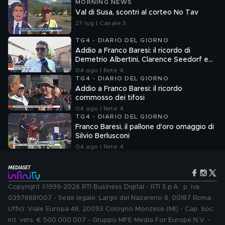
MORNING NEWS
Val di Susa, scontri al corteo No Tav
27 lug | Canale 5
TG4 - DIARIO DEL GIORNO
Addio a Franco Baresi: il ricordo di
Demetrio Albertini, Clarence Seedorf e
Giovanni Galli
04 ago | Rete 4
TG4 - DIARIO DEL GIORNO
Addio a Franco Baresi: il ricordo
commosso dei tifosi
04 ago | Rete 4
TG4 - DIARIO DEL GIORNO
Franco Baresi, il pallone d'oro omaggio di
Silvio Berlusconi
04 ago | Rete 4
Copyright ©1999-2026 RTI Business Digital - RTI S.p.A.: p. iva
03976881007 - Sede legale: Largo del Nazareno 8, 00187 Roma.
Uffici: Viale Europa 46, 20093 Cologno Monzese (MI) - Cap. Soc.
int. vers. € 500.000.007 - Gruppo MFE Media For Europe N.V. -