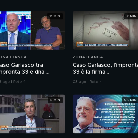
11 MIN
2 MIN
ONA BIANCA
ZONA BIANCA
aso Garlasco tra
Caso Garlasco, l'impront
mpronta 33 e dna:
33 è la firma
onsulenze a confronto
dell'assassino?
3 ago | Rete 4
03 ago | Rete 4
6 MIN
55 MIN