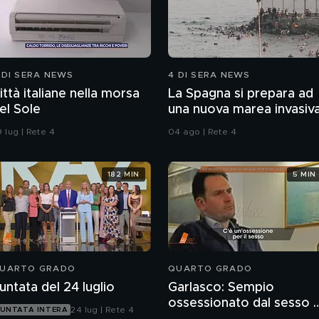
 DI SERA NEWS
4 DI SERA NEWS
ittà italiane nella morsa
La Spagna si prepara ad
el Sole
una nuova marea invasiv
 lug | Rete 4
04 ago | Rete 4
182 MIN
5 MIN
UARTO GRADO
QUARTO GRADO
untata del 24 luglio
Garlasco: Sempio
ossessionato dal sesso 
24 lug | Rete 4
UNTATA INTERA