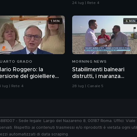
ragazzo rispettoso?
24 lug | Rete 4
1 MIN
6 MIN
UARTO GRADO
MORNING NEWS
ario Roggero: la
Stabilimenti balneari
ersione del gioielliere
distrutti, i maranza
ulla rapina
colpiscono anche in
 lug | Rete 4
28 lug | Canale 5
spiaggia
76881007 - Sede legale: Largo del Nazareno 8, 00187 Roma. Uffici: Vial
ervati. Rispetto ai contenuti trasmessi e/o riprodotti è vietata ogni uti
 mezzi automatizzati di data scraping.