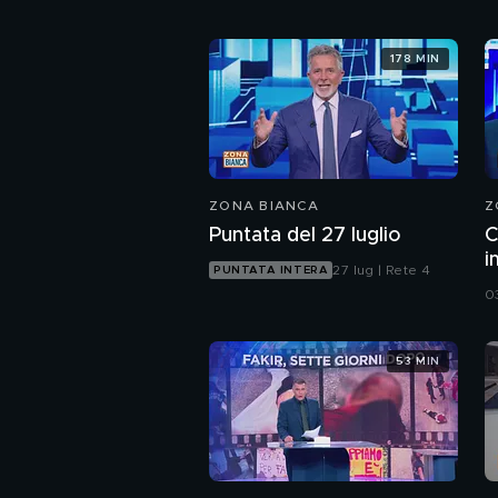
178 MIN
ZONA BIANCA
Z
Puntata del 27 luglio
C
i
27 lug | Rete 4
PUNTATA INTERA
c
0
53 MIN