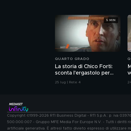
5 MIN
QUARTO GRADO
Q
La storia di Chico Forti:
M
sconta l'ergastolo per
v
omicidio
s
25 lug | Rete 4
24
Copyright ©1999-2026 RTI Business Digital - RTI S.p.A.: p. iva 039
500.000.007 - Gruppo MFE Media For Europe N.V. - Tutti i diritti ris
artificiale generativa. È altresì fatto divieto espresso di utilizzare