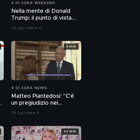
4 DI SERA WEEKEND
Nella mente di Donald
Trump: il punto di vista
dello psichiatra Leonardo
02 ago | Rete 4
Mendolicchio
3 MIN
4 DI SERA NEWS
Matteo Piantedosi: "C'è
un pregiudizio nei
confronti della polizia"
29 lug | Rete 4
42 MIN