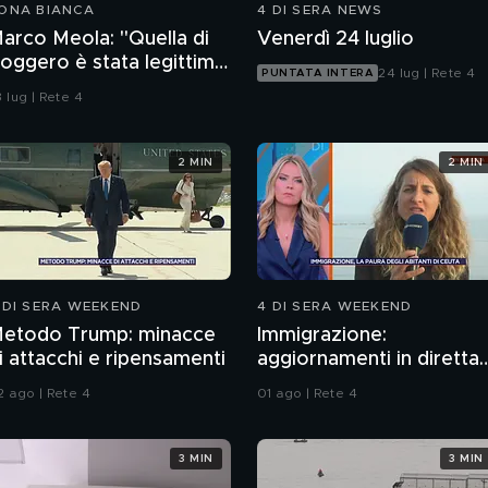
ONA BIANCA
4 DI SERA NEWS
arco Meola: "Quella di
Venerdì 24 luglio
oggero è stata legittima
24 lug | Rete 4
PUNTATA INTERA
ifesa"
 lug | Rete 4
2 MIN
2 MIN
 DI SERA WEEKEND
4 DI SERA WEEKEND
etodo Trump: minacce
Immigrazione:
i attacchi e ripensamenti
aggiornamenti in diretta
da Ceuta
2 ago | Rete 4
01 ago | Rete 4
3 MIN
3 MIN