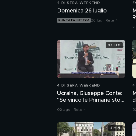
4 DI SERA WEEKEND
Z
Domenica 26 luglio
M
R
26 lug | Rete 4
PUNTATA INTERA
d
23
37 SEC
4 DI SERA WEEKEND
4
Ucraina, Giuseppe Conte:
M
"Se vinco le Primarie stop
d
alle armi"
02 ago | Rete 4
0
3 MIN