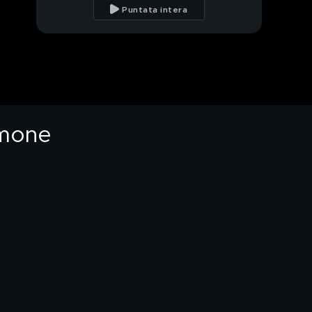
difesa degli animali
Puntata intera
Garlasco, la nuova
verità dei testimoni
chiave sul delitto
Garlasco, il racconto
del supertestimone su
Tromello
imone
Delitto Garlasco, parla
l'amico del
supertestimone
Garlasco, Sempio
intercettato sulla
questione dello
PROSSIMO VIDEO
scontrino
Premio internazionale
di danza classica Mab,
16esima edizione