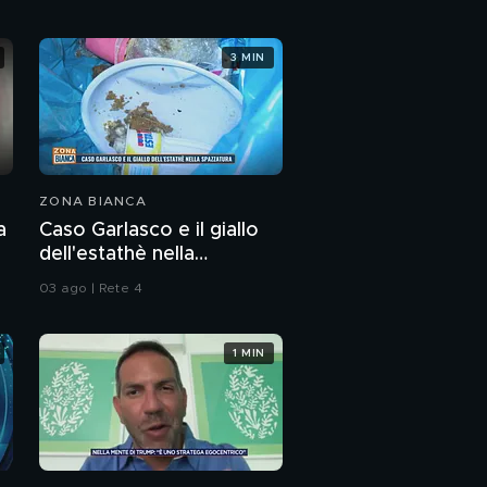
3 MIN
ZONA BIANCA
a
Caso Garlasco e il giallo
dell'estathè nella
spazzatura
03 ago | Rete 4
1 MIN