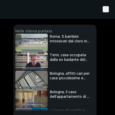
Nella stessa puntata
Roma, 5 bambini
intossicati dal cloro in
piscina
Terni, casa occupata
dalla ex badante del
padre deceduto
Bologna, affitti cari per
case piccolissime e
mal tenute
Bologna, il caso
dell'appartamento di 6
metri quadri
La legge Brambilla in