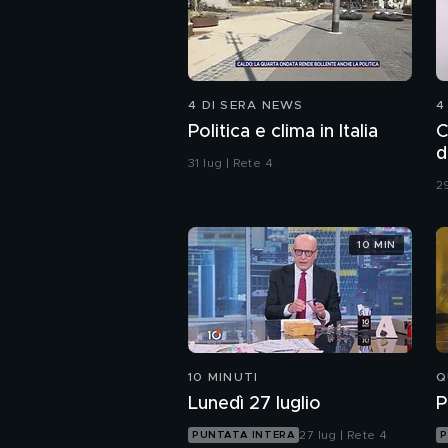
4 DI SERA NEWS
4
Politica e clima in Italia
C
d
31 lug | Rete 4
29
10 MIN
10 MINUTI
Q
Lunedì 27 luglio
P
27 lug | Rete 4
PUNTATA INTERA
P