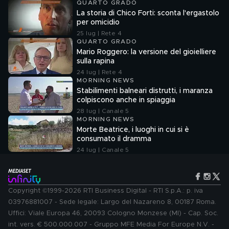
QUARTO GRADO
La storia di Chico Forti: sconta l'ergastolo
per omicidio
25 lug | Rete 4
QUARTO GRADO
Mario Roggero: la versione del gioielliere
sulla rapina
24 lug | Rete 4
MORNING NEWS
Stabilimenti balneari distrutti, i maranza
colpiscono anche in spiaggia
28 lug | Canale 5
MORNING NEWS
Morte Beatrice, i luoghi in cui si è
consumato il dramma
24 lug | Canale 5
Copyright ©1999-2026 RTI Business Digital - RTI S.p.A.: p. iva
03976881007 - Sede legale: Largo del Nazareno 8, 00187 Roma.
Uffici: Viale Europa 46, 20093 Cologno Monzese (MI) - Cap. Soc.
int. vers. € 500.000.007 - Gruppo MFE Media For Europe N.V. -