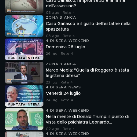
Caso Garlasco, l'impronta 33 è la firma
dell'assassino?
03 ago | Rete 4
ZONA BIANCA
Caso Garlasco e il giallo dell'estathè nella
spazzatura
03 ago | Rete 4
4 DI SERA WEEKEND
Domenica 26 luglio
26 lug | Rete 4
PUNTATA INTERA
ZONA BIANCA
Marco Meola: "Quella di Roggero è stata
legittima difesa"
23 lug | Rete 4
4 DI SERA NEWS
Venerdì 24 luglio
24 lug | Rete 4
PUNTATA INTERA
4 DI SERA WEEKEND
Nella mente di Donald Trump: il punto di
vista dello psichiatra Leonardo
Mendolicchio
02 ago | Rete 4
4 DI SERA WEEKEND