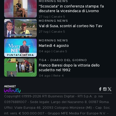
MORNING NEWS
"Scosciata" in conferenza stampa: fa
discutere la vicesindaca di Livorno
27 lug | Canale 5
MORNING NEWS
Val di Susa, scontri al corteo No Tav
27 lug | Canale 5
MORNING NEWS
Martedì 4 agosto
04 ago | Canale 5
PUNTATA INTERA
TG4 - DIARIO DEL GIORNO
Franco Baresi dopo la vittoria dello
scudetto nel 1992
04 ago | Rete 4
Copyright ©1999-2026 RTI Business Digital - RTI S.p.A.: p. iva
03976881007 - Sede legale: Largo del Nazareno 8, 00187 Roma.
Uffici: Viale Europa 46, 20093 Cologno Monzese (MI) - Cap. Soc.
int. vers. € 500.000.007 - Gruppo MFE Media For Europe N.V. -