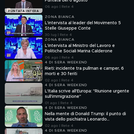
Puntata del 6 agosto
06 ago | Rete 4
PUNTATA INTERA
ZONA BIANCA
L'intervista al leader del Movimento 5
Stelle Giuseppe Conte
30 lug | Rete 4
ZONA BIANCA
L'intervista al Ministro del Lavoro e
Politiche Sociali Marina Calderone
06 ago | Rete 4
4 DI SERA WEEKEND
Rieti: incidente tra pullman e camper, 6
morti e 30 feriti
02 ago | Rete 4
4 DI SERA WEEKEND
L'Italia scrive all'Europa: "Riunione urgente
sull'immigrazione"
01 ago | Rete 4
4 DI SERA WEEKEND
Nella mente di Donald Trump: il punto di
vista dello psichiatra Leonardo
Mendolicchio
02 ago | Rete 4
4 DI SERA WEEKEND