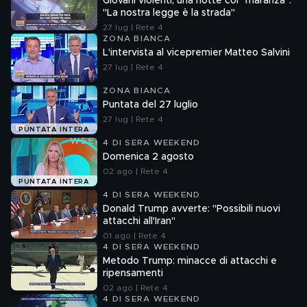
Giovani violenti, una notte coi "maranza":
"La nostra legge è la strada"
27 lug | Rete 4
ZONA BIANCA
L'intervista al vicepremier Matteo Salvini
27 lug | Rete 4
ZONA BIANCA
Puntata del 27 luglio
27 lug | Rete 4
PUNTATA INTERA
4 DI SERA WEEKEND
Domenica 2 agosto
02 ago | Rete 4
PUNTATA INTERA
4 DI SERA WEEKEND
Donald Trump avverte: "Possibili nuovi
attacchi all'Iran"
01 ago | Rete 4
4 DI SERA WEEKEND
Metodo Trump: minacce di attacchi e
ripensamenti
02 ago | Rete 4
4 DI SERA WEEKEND