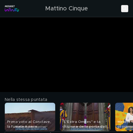
Mattino Cinque
Nella stessa puntata
Primo voto al Conclave,
"L'Extra Omnes" e la
Meteo, l
la fumata è nera
chiusura della porta della
prossimi
Cappella Sistina