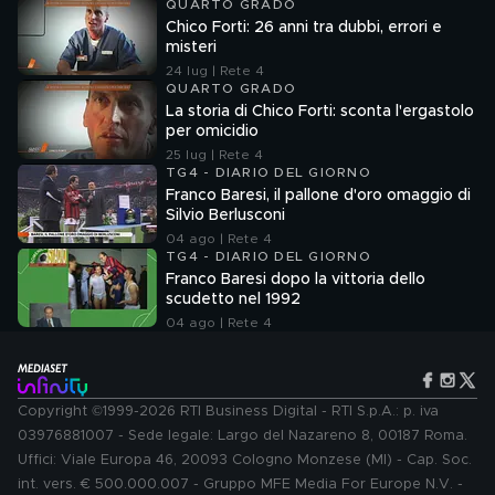
QUARTO GRADO
Chico Forti: 26 anni tra dubbi, errori e
misteri
24 lug | Rete 4
QUARTO GRADO
La storia di Chico Forti: sconta l'ergastolo
per omicidio
25 lug | Rete 4
TG4 - DIARIO DEL GIORNO
Franco Baresi, il pallone d'oro omaggio di
Silvio Berlusconi
04 ago | Rete 4
TG4 - DIARIO DEL GIORNO
Franco Baresi dopo la vittoria dello
scudetto nel 1992
04 ago | Rete 4
Copyright ©1999-2026 RTI Business Digital - RTI S.p.A.: p. iva
03976881007 - Sede legale: Largo del Nazareno 8, 00187 Roma.
Uffici: Viale Europa 46, 20093 Cologno Monzese (MI) - Cap. Soc.
int. vers. € 500.000.007 - Gruppo MFE Media For Europe N.V. -