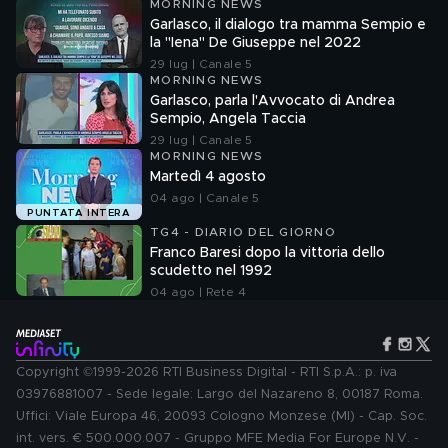
MORNING NEWS
Garlasco, il dialogo tra mamma Sempio e
la "Iena" De Giuseppe nel 2022
29 lug | Canale 5
MORNING NEWS
Garlasco, parla l'Avvocato di Andrea
Sempio, Angela Taccia
29 lug | Canale 5
MORNING NEWS
Martedì 4 agosto
04 ago | Canale 5
PUNTATA INTERA
TG4 - DIARIO DEL GIORNO
Franco Baresi dopo la vittoria dello
scudetto nel 1992
04 ago | Rete 4
Copyright ©1999-2026 RTI Business Digital - RTI S.p.A.: p. iva
03976881007 - Sede legale: Largo del Nazareno 8, 00187 Roma.
Uffici: Viale Europa 46, 20093 Cologno Monzese (MI) - Cap. Soc.
int. vers. € 500.000.007 - Gruppo MFE Media For Europe N.V. -