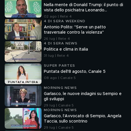
Nella mente di Donald Trump: il punto di
vista dello psichiatra Leonardo
Mendolicchio
02 ago | Rete 4
4 DI SERA WEEKEND
Antonio Polito: "Serve un patto
trasversale contro la violenza"
26 lug | Rete 4
4 DI SERA NEWS
Politica e clima in Italia
31 lug | Rete 4
SUPER PARTES
Puntata dell'8 agosto, Canale 5
08 ago | Canale 5
PUNTATA INTERA
MORNING NEWS
Garlasco, le nuove indagini su Sempio e
gli sviluppi
29 lug | Canale 5
MORNING NEWS
Garlasco, l'Avvocato di Sempio, Angela
Taccia, sullo scontrino
29 lug | Canale 5