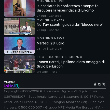
MORNING NEWS
"Scosciata" in conferenza stampa: fa
discutere la vicesindaca di Livorno
27 lug | Canale 5
MORNING NEWS
No Tav, scontri guidati dal "blocco nero"
27 lug | Canale 5
MORNING NEWS
Martedì 28 luglio
28 lug | Canale 5
PUNTATA INTERA
TG4 - DIARIO DEL GIORNO
Franco Baresi, il pallone d'oro omaggio di
Silvio Berlusconi
04 ago | Rete 4
Copyright ©1999-2026 RTI Business Digital - RTI S.p.A.: p. iva
03976881007 - Sede legale: Largo del Nazareno 8, 00187 Roma.
Uffici: Viale Europa 46, 20093 Cologno Monzese (MI) - Cap. Soc.
int. vers. € 500.000.007 - Gruppo MFE Media For Europe N.V. -