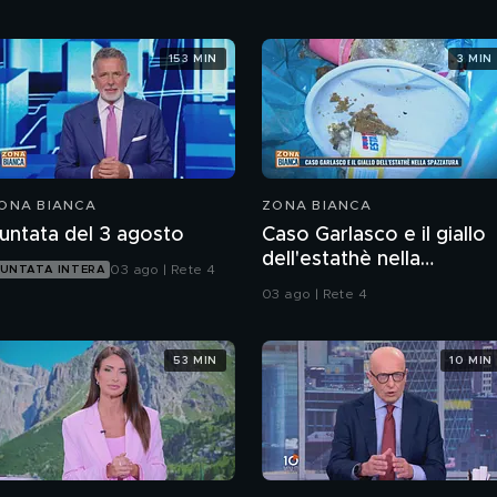
153 MIN
3 MIN
ONA BIANCA
ZONA BIANCA
untata del 3 agosto
Caso Garlasco e il giallo
dell'estathè nella
03 ago | Rete 4
UNTATA INTERA
spazzatura
03 ago | Rete 4
53 MIN
10 MIN