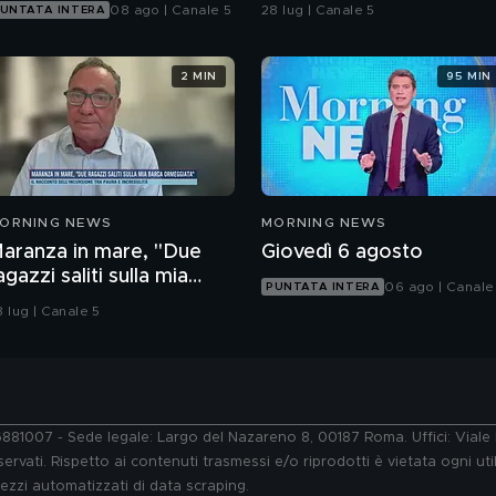
l'autopsia
08 ago | Canale 5
28 lug | Canale 5
UNTATA INTERA
2 MIN
95 MIN
ORNING NEWS
MORNING NEWS
aranza in mare, "Due
Giovedì 6 agosto
agazzi saliti sulla mia
06 ago | Canale
PUNTATA INTERA
arca ormeggiata"
8 lug | Canale 5
76881007 - Sede legale: Largo del Nazareno 8, 00187 Roma. Uffici: Vial
ervati. Rispetto ai contenuti trasmessi e/o riprodotti è vietata ogni uti
 mezzi automatizzati di data scraping.