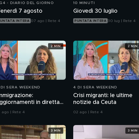
G4 - DIARIO DEL GIORNO
10 MINUTI
enerdì 7 agosto
Giovedì 30 luglio
07 ago | Rete 4
30 lug | Rete 4
UNTATA INTERA
PUNTATA INTERA
2 MIN
2 MIN
 DI SERA WEEKEND
4 DI SERA WEEKEND
mmigrazione:
Crisi migranti: le ultime
ggiornamenti in diretta
notizie da Ceuta
a Ceuta
1 ago | Rete 4
02 ago | Rete 4
3 MIN
3 MIN