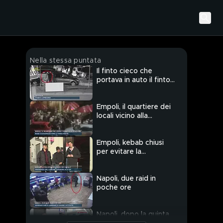
Nella stessa puntata
Il finto cieco che
portava in auto il finto
invalido
Empoli, il quartiere dei
locali vicino alla
stazione
Empoli, kebab chiusi
per evitare la
malamovida
Napoli, due raid in
poche ore
Napoli, dopo la quinta