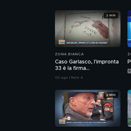
2 MIN
ZONA BIANCA
Z
Caso Garlasco, l'impronta
P
33 è la firma
P
dell'assassino?
03 ago | Rete 4
2 MIN