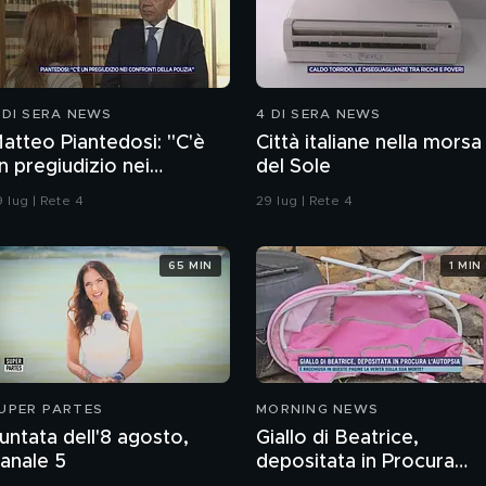
 DI SERA NEWS
4 DI SERA NEWS
atteo Piantedosi: "C'è
Città italiane nella morsa
n pregiudizio nei
del Sole
onfronti della polizia"
 lug | Rete 4
29 lug | Rete 4
65 MIN
1 MIN
UPER PARTES
MORNING NEWS
untata dell'8 agosto,
Giallo di Beatrice,
anale 5
depositata in Procura