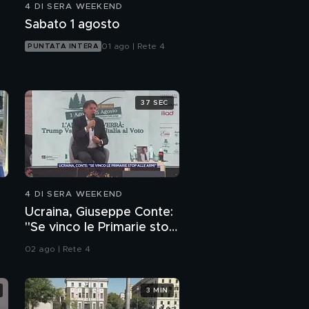
4 DI SERA WEEKEND
Strage Altavilla, le
Sabato 1 agosto
parole della cugina di
Antonella
01 ago | Rete 4
PUNTATA INTERA
Altavilla Milicia, il
ricordo della maestra
del piccolo Emmanuel
37 SEC
Dal cimitero di Trieste
parla Claudio Sterpin
Chirurgia del naso,
tutte le tecniche per
4 DI SERA WEEKEND
migliorare la forma
Ucraina, Giuseppe Conte:
Grande Fratello, le
"Se vinco le Primarie stop
emozioni della
alle armi"
35esima puntata
02 ago | Rete 4
3 MIN