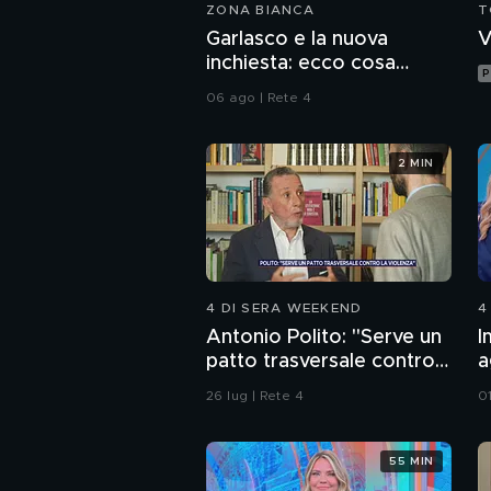
ZONA BIANCA
T
Garlasco e la nuova
V
inchiesta: ecco cosa
P
pensa il pool difensivo di
06 ago | Rete 4
Sempio
2 MIN
4 DI SERA WEEKEND
4
Antonio Polito: "Serve un
I
patto trasversale contro
a
la violenza"
d
26 lug | Rete 4
0
55 MIN