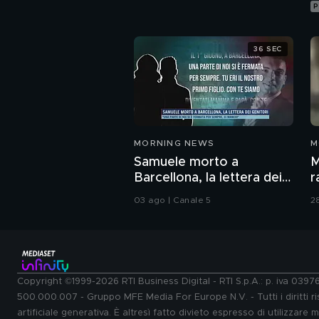
P
36 SEC
MORNING NEWS
M
Samuele morto a
M
Barcellona, la lettera dei
r
genitori
b
03 ago | Canale 5
2
Copyright ©1999-2026 RTI Business Digital - RTI S.p.A.: p. iva 039
500.000.007 - Gruppo MFE Media For Europe N.V. - Tutti i diritti ris
artificiale generativa. È altresì fatto divieto espresso di utilizzare