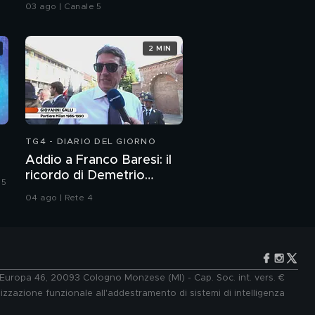
bambine
03 ago | Canale 5
2 MIN
TG4 - DIARIO DEL GIORNO
Addio a Franco Baresi: il
ricordo di Demetrio
 5
Albertini, Clarence
04 ago | Rete 4
Seedorf e Giovanni Galli
e Europa 46, 20093 Cologno Monzese (MI) - Cap. Soc. int. vers. €
lizzazione funzionale all'addestramento di sistemi di intelligenza