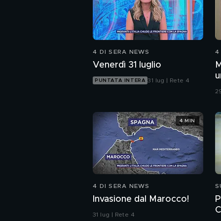
4 DI SERA NEWS
4
Venerdì 31 luglio
M
u
31 lug | Rete 4
PUNTATA INTERA
c
29
4 MIN
4 DI SERA NEWS
S
Invasione dal Marocco!
P
C
31 lug | Rete 4