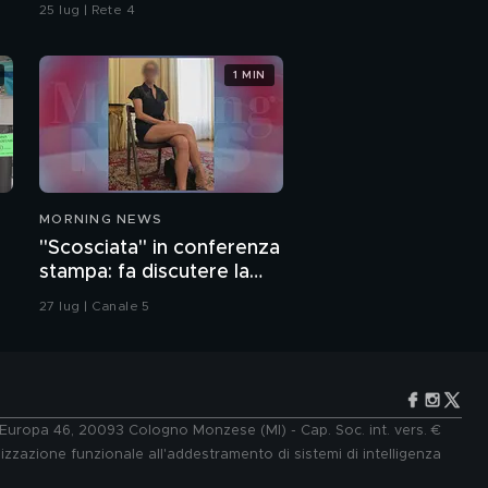
omicidio
25 lug | Rete 4
1 MIN
MORNING NEWS
"Scosciata" in conferenza
stampa: fa discutere la
vicesindaca di Livorno
27 lug | Canale 5
e Europa 46, 20093 Cologno Monzese (MI) - Cap. Soc. int. vers. €
lizzazione funzionale all'addestramento di sistemi di intelligenza