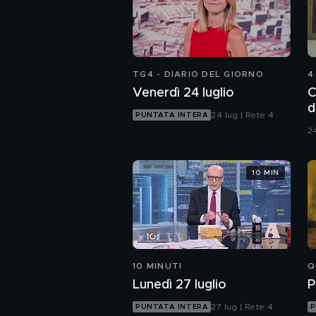
TG4 - DIARIO DEL GIORNO
4
Venerdì 24 luglio
C
d
24 lug | Rete 4
PUNTATA INTERA
A
24
10 MIN
10 MINUTI
Q
Lunedì 27 luglio
P
27 lug | Rete 4
PUNTATA INTERA
P