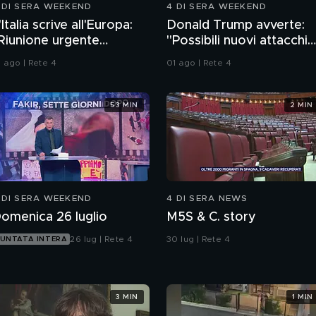
 DI SERA WEEKEND
4 DI SERA WEEKEND
'Italia scrive all'Europa:
Donald Trump avverte:
Riunione urgente
"Possibili nuovi attacchi
ull'immigrazione"
all'Iran"
1 ago | Rete 4
01 ago | Rete 4
53 MIN
2 MIN
 DI SERA WEEKEND
4 DI SERA NEWS
omenica 26 luglio
M5S & C. story
26 lug | Rete 4
30 lug | Rete 4
UNTATA INTERA
3 MIN
1 MIN