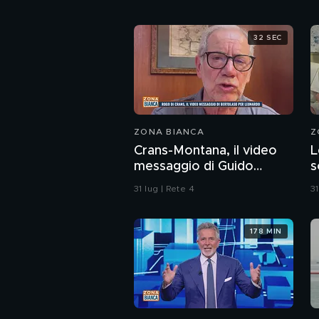
32 SEC
ZONA BIANCA
Z
Crans-Montana, il video
L
messaggio di Guido
s
Bertolaso per Leonardo
C
31 lug | Rete 4
31
Bove
s
a
178 MIN