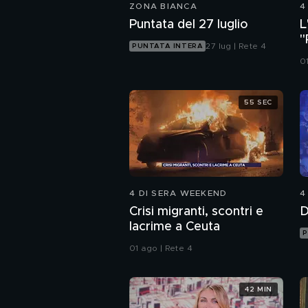
ZONA BIANCA
4
Puntata del 27 luglio
L
"
27 lug | Rete 4
PUNTATA INTERA
s
0
55 SEC
4 DI SERA WEEKEND
4
Crisi migranti, scontri e
D
lacrime a Ceuta
P
01 ago | Rete 4
42 MIN