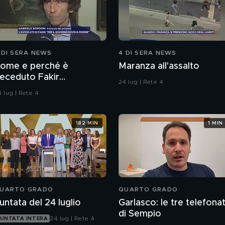
 DI SERA NEWS
4 DI SERA NEWS
ome e perché è
Maranza all'assalto
eceduto Fakir
24 lug | Rete 4
bderrahim?
 lug | Rete 4
182 MIN
1 MIN
UARTO GRADO
QUARTO GRADO
untata del 24 luglio
Garlasco: le tre telefona
di Sempio
24 lug | Rete 4
UNTATA INTERA