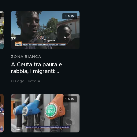
3 MIN
ZONA BIANCA
A Ceuta tra paura e
rabbia, i migranti:
"Sognamo l'Europa"
03 ago | Rete 4
1 MIN