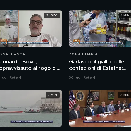
31 SEC
1 MIN
ONA BIANCA
ZONA BIANCA
eonardo Bove,
Garlasco, il giallo delle
opravvissuto al rogo di
confezioni di Estathè:
rans-Montana, la
ecco cosa abbiamo
 lug | Rete 4
30 lug | Rete 4
quadra di calcio: "Ti
scoperto
spettiamo"
3 MIN
2 MIN