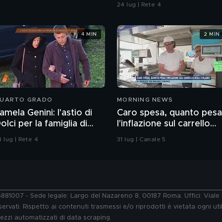
24 lug | Rete 4
4 MIN
2 MIN
UARTO GRADO
MORNING NEWS
amela Genini: l'astio di
Caro spesa, quanto pesa
olci per la famiglia di
l'inflazione sul carrello
amela
degli italiani?
 lug | Rete 4
31 lug | Canale 5
76881007 - Sede legale: Largo del Nazareno 8, 00187 Roma. Uffici: Vial
ervati. Rispetto ai contenuti trasmessi e/o riprodotti è vietata ogni uti
 mezzi automatizzati di data scraping.