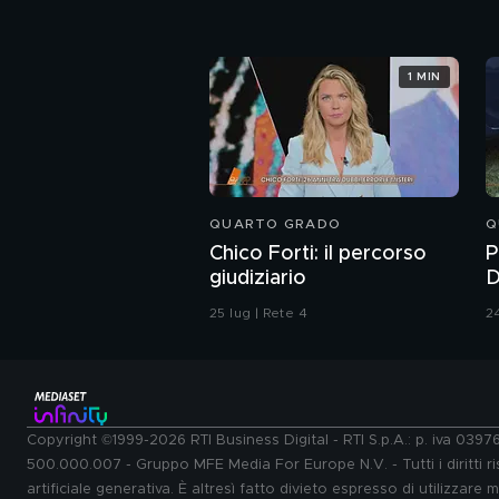
1 MIN
QUARTO GRADO
Q
Chico Forti: il percorso
P
giudiziario
D
P
25 lug | Rete 4
24
Copyright ©1999-2026 RTI Business Digital - RTI S.p.A.: p. iva 039
500.000.007 - Gruppo MFE Media For Europe N.V. - Tutti i diritti ris
artificiale generativa. È altresì fatto divieto espresso di utilizzare