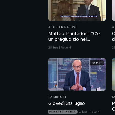
4 DI SERA NEWS
4
Matteo Piantedosi: "C'è
C
un pregiudizio nei
d
confronti della polizia"
29 lug | Rete 4
29
10 MIN
10 MINUTI
S
Giovedì 30 luglio
P
C
30 lug | Rete 4
PUNTATA INTERA