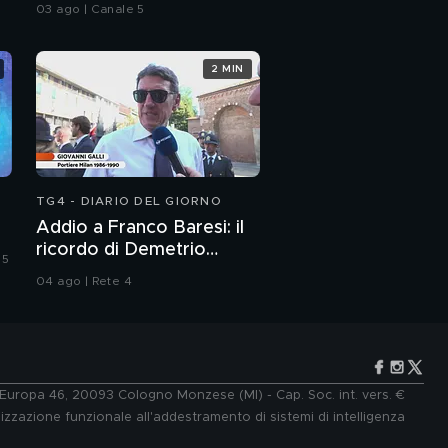
bambine
03 ago | Canale 5
2 MIN
TG4 - DIARIO DEL GIORNO
Addio a Franco Baresi: il
ricordo di Demetrio
 5
Albertini, Clarence
04 ago | Rete 4
Seedorf e Giovanni Galli
e Europa 46, 20093 Cologno Monzese (MI) - Cap. Soc. int. vers. €
lizzazione funzionale all'addestramento di sistemi di intelligenza