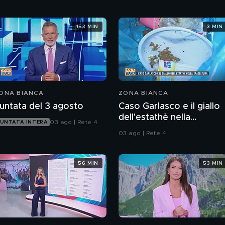
153 MIN
3 MIN
ONA BIANCA
ZONA BIANCA
untata del 3 agosto
Caso Garlasco e il giallo
dell'estathè nella
03 ago | Rete 4
UNTATA INTERA
spazzatura
03 ago | Rete 4
56 MIN
53 MIN