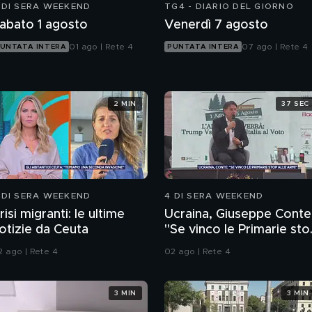
 DI SERA WEEKEND
TG4 - DIARIO DEL GIORNO
abato 1 agosto
Venerdì 7 agosto
01 ago | Rete 4
07 ago | Rete 4
UNTATA INTERA
PUNTATA INTERA
2 MIN
37 SEC
 DI SERA WEEKEND
4 DI SERA WEEKEND
risi migranti: le ultime
Ucraina, Giuseppe Conte
otizie da Ceuta
"Se vinco le Primarie sto
alle armi"
2 ago | Rete 4
02 ago | Rete 4
3 MIN
3 MIN