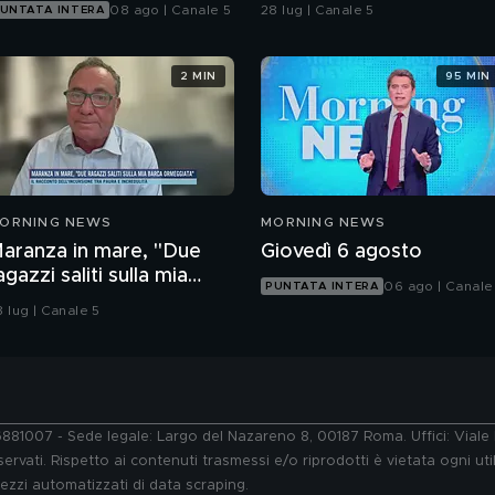
l'autopsia
08 ago | Canale 5
28 lug | Canale 5
UNTATA INTERA
2 MIN
95 MIN
ORNING NEWS
MORNING NEWS
aranza in mare, "Due
Giovedì 6 agosto
agazzi saliti sulla mia
06 ago | Canale
PUNTATA INTERA
arca ormeggiata"
8 lug | Canale 5
76881007 - Sede legale: Largo del Nazareno 8, 00187 Roma. Uffici: Vial
ervati. Rispetto ai contenuti trasmessi e/o riprodotti è vietata ogni uti
 mezzi automatizzati di data scraping.