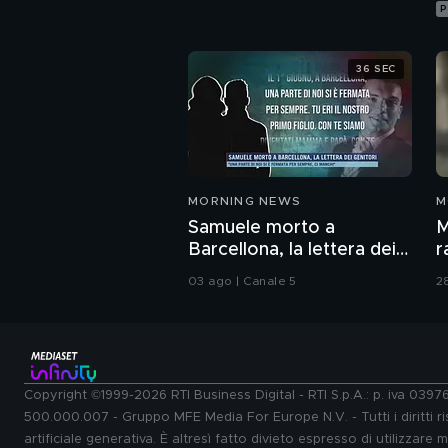
P
36 SEC
MORNING NEWS
M
Samuele morto a
M
Barcellona, la lettera dei
r
genitori
b
03 ago | Canale 5
2
Copyright ©1999-2026 RTI Business Digital - RTI S.p.A.: p. iva 039
500.000.007 - Gruppo MFE Media For Europe N.V. - Tutti i diritti ris
artificiale generativa. È altresì fatto divieto espresso di utilizzare