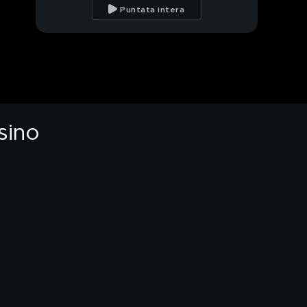
case allagate
Puntata intera
Reddito, l'assalto
all'ultimo assegno
La storia di Milena, oggi
firmerà il contratto
sino
Influenza, febbre alta e
tosse, quando
preoccuparsi?
Alice morta
carbonizzata, le chat
col marito e l'ultima
geolocalizzazione
Alice, scomparse le
maniglie dell'auto dal
luogo del delitto
Alice, il rapporto col
marito e le amicizie