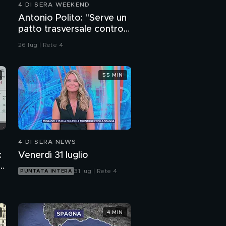
4 DI SERA WEEKEND
PROSSIMO VIDEO
Il papà di Saman al
Antonio Polito: "Serve un
telefono
patto trasversale contro
la violenza"
26 lug | Rete 4
La morte di Saman: è
caccia ai complici
55 MIN
Saman, i reperti trovati
vicino al suo corpo
Saman, un detenuto
riferisce di un patto del
4 DI SERA NEWS
silenzio tra parenti
:
Venerdì 31 luglio
p
31 lug | Rete 4
PUNTATA INTERA
4 MIN