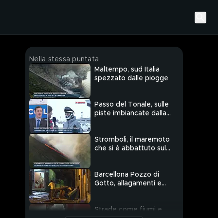
Nella stessa puntata
Maltempo, sud Italia
spezzato dalle piogge
Passo del Tonale, sulle
piste imbiancate dalla
neve
Stromboli, il maremoto
che si è abbattuto sulla
costa
Barcellona Pozzo di
Gotto, allagamenti e
smottamenti
Strade come fiumi e