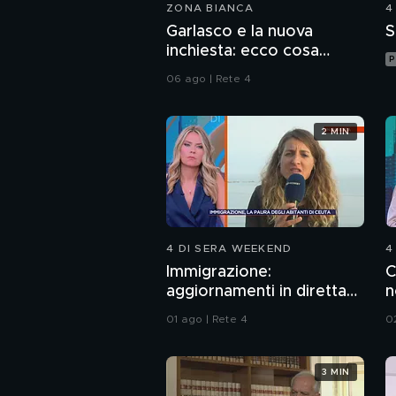
ZONA BIANCA
4
Garlasco e la nuova
S
inchiesta: ecco cosa
P
pensa il pool difensivo di
06 ago | Rete 4
Sempio
2 MIN
4 DI SERA WEEKEND
4
Immigrazione:
C
aggiornamenti in diretta
n
da Ceuta
01 ago | Rete 4
0
3 MIN