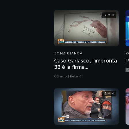
2 MIN
ZONA BIANCA
Z
Caso Garlasco, l'impronta
P
33 è la firma
P
dell'assassino?
03 ago | Rete 4
2 MIN