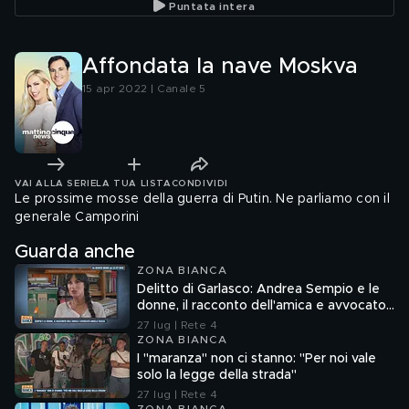
Puntata intera
Affondata la nave Moskva
15 apr 2022 | Canale 5
VAI ALLA SERIE
LA TUA LISTA
CONDIVIDI
Le prossime mosse della guerra di Putin. Ne parliamo con il
generale Camporini
Guarda anche
ZONA BIANCA
Delitto di Garlasco: Andrea Sempio e le
donne, il racconto dell'amica e avvocato
Angela Taccia
27 lug | Rete 4
ZONA BIANCA
I "maranza" non ci stanno: "Per noi vale
solo la legge della strada"
27 lug | Rete 4