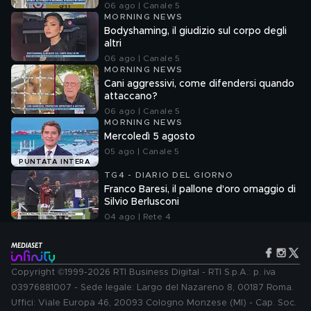
06 ago | Canale 5
MORNING NEWS
Bodyshaming, il giudizio sul corpo degli
altri
06 ago | Canale 5
MORNING NEWS
Cani aggressivi, come difendersi quando
attaccano?
06 ago | Canale 5
MORNING NEWS
Mercoledì 5 agosto
05 ago | Canale 5
PUNTATA INTERA
TG4 - DIARIO DEL GIORNO
Franco Baresi, il pallone d'oro omaggio di
Silvio Berlusconi
04 ago | Rete 4
Copyright ©1999-2026 RTI Business Digital - RTI S.p.A.: p. iva
03976881007 - Sede legale: Largo del Nazareno 8, 00187 Roma.
Uffici: Viale Europa 46, 20093 Cologno Monzese (MI) - Cap. Soc.