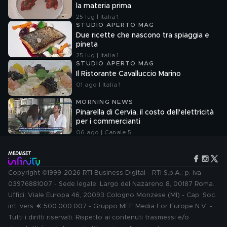
la materia prima
25 lug | Italia 1
STUDIO APERTO MAG
Due ricette che nascono tra spiaggia e
pineta
25 lug | Italia 1
STUDIO APERTO MAG
Il Ristorante Cavalluccio Marino
01 ago | Italia 1
MORNING NEWS
Pinarella di Cervia, il costo dell'elettricità
per i commercianti
06 ago | Canale 5
Copyright ©1999-2026 RTI Business Digital - RTI S.p.A.: p. iva
03976881007 - Sede legale: Largo del Nazareno 8, 00187 Roma.
Uffici: Viale Europa 46, 20093 Cologno Monzese (MI) - Cap. Soc.
int. vers. € 500.000.007 - Gruppo MFE Media For Europe N.V. -
Tutti i diritti riservati. Rispetto ai contenuti trasmessi e/o