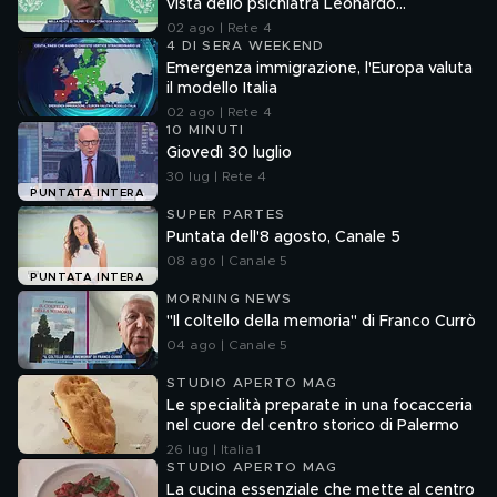
vista dello psichiatra Leonardo
Mendolicchio
02 ago | Rete 4
4 DI SERA WEEKEND
Emergenza immigrazione, l'Europa valuta
il modello Italia
02 ago | Rete 4
10 MINUTI
Giovedì 30 luglio
30 lug | Rete 4
PUNTATA INTERA
SUPER PARTES
Puntata dell'8 agosto, Canale 5
08 ago | Canale 5
PUNTATA INTERA
MORNING NEWS
"Il coltello della memoria" di Franco Currò
04 ago | Canale 5
STUDIO APERTO MAG
Le specialità preparate in una focacceria
nel cuore del centro storico di Palermo
26 lug | Italia 1
STUDIO APERTO MAG
La cucina essenziale che mette al centro