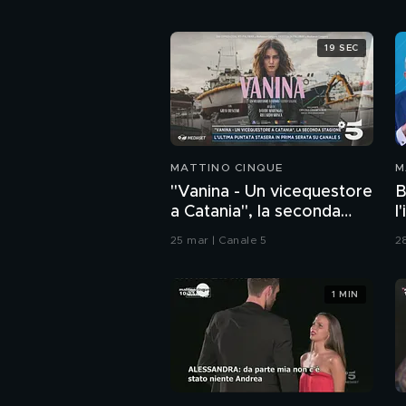
19 SEC
MATTINO CINQUE
M
"Vanina - Un vicequestore
B
a Catania", la seconda
l
stagione
l
25 mar | Canale 5
2
1 MIN