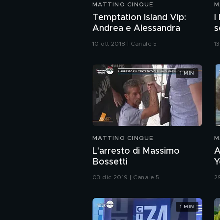
MATTINO CINQUE
M
Temptation Island Vip:
I
Andrea e Alessandra
s
10 ott 2018 | Canale 5
13
1 MIN
MATTINO CINQUE
M
L'arresto di Massimo
A
Bossetti
Y
03 dic 2019 | Canale 5
2
1 MIN