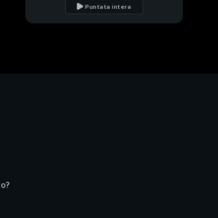
tragedie evitate per i
Puntata intera
divieti
Emergenza
Coronavirus, parla
Giorgia Meloni
Coronavirus, Meloni sul
Mes
Coronavirus, Meloni sul
Mes
Virus, caso mascherine
Coronavirus
Lombardia, gratis
mascherine in farmacia
ro?
Virus, speculazione
sulle mascherine