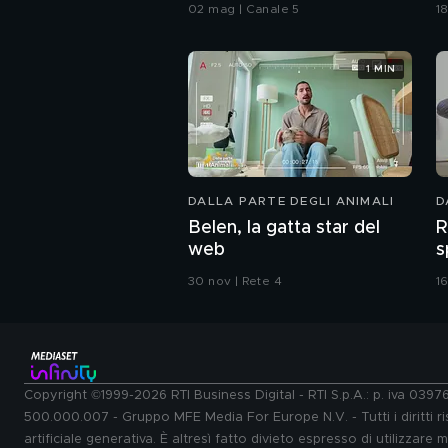
denunciare mio padre
02 mag | Canale 5
1
violento"
1 MIN
DALLA PARTE DEGLI ANIMALI
D
Belen, la gatta star del
R
web
s
30 nov | Rete 4
16
Copyright ©1999-2026 RTI Business Digital - RTI S.p.A.: p. iva 039
500.000.007 - Gruppo MFE Media For Europe N.V. - Tutti i diritti ris
artificiale generativa. È altresì fatto divieto espresso di utilizzare