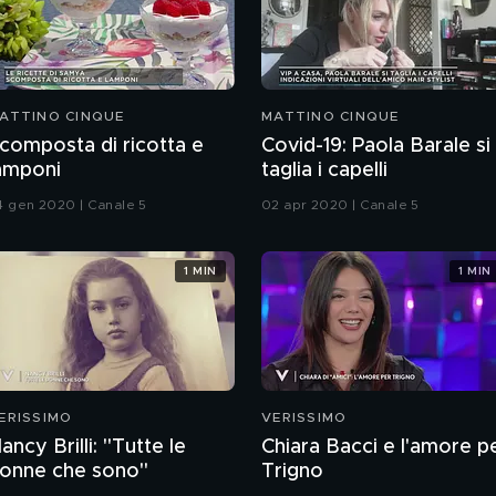
ATTINO CINQUE
MATTINO CINQUE
composta di ricotta e
Covid-19: Paola Barale si
amponi
taglia i capelli
4 gen 2020 | Canale 5
02 apr 2020 | Canale 5
1 MIN
1 MIN
ERISSIMO
VERISSIMO
ancy Brilli: "Tutte le
Chiara Bacci e l'amore p
onne che sono"
Trigno