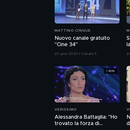
MATTINO CINQUE
M
Nuovo canale gratuito
S
"Cine 34"
l
20 gen 2020 | Canale 5
2
1 MIN
VERISSIMO
V
Alessandra Battaglia: "Ho
N
trovato la forza di
d