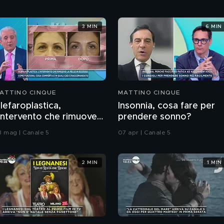
3 MIN
6 MIN
ATTINO CINQUE
MATTINO CINQUE
lefaroplastica,
Insonnia, cosa fare per
'intervento che rimuove
prendere sonno?
a pelle in eccesso
8 mag | Canale 5
07 apr | Canale 5
2 MIN
1 MIN