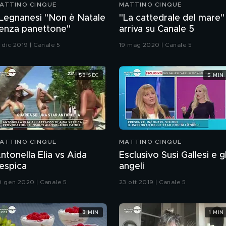
ATTINO CINQUE
MATTINO CINQUE
 Legnanesi "Non è Natale
"La cattedrale del mare"
enza panettone"
arriva su Canale 5
 dic 2019 | Canale 5
19 mag 2020 | Canale 5
53 SEC
5 MIN
ATTINO CINQUE
MATTINO CINQUE
ntonella Elia vs Aida
Esclusivo Susi Gallesi e gl
espica
angeli
9 gen 2020 | Canale 5
23 ott 2019 | Canale 5
3 MIN
1 MIN