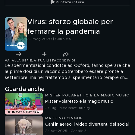
Puntata intera
Virus: sforzo globale per
fermare la pandemia
22 mag 2020 | Canale 5
VAI ALLA SERIE
LA TUA LISTA
CONDIVIDI
Le sperimentazioni condotte ad Oxford, fanno sperare che
le prime dosi di un vaccino potrerbbero essere pronte a
settembre, ma nel frattempo si sperimentano terapie che
sembrano promettenti.
Guarda anche
MISTER POLARETTO E LA MAGIC MUSIC
Mister Polaretto e la magic music
27 lug | Mediaset Infinity
PUNTATA INTERA
MATTINO CINQUE
Cani in aereo, i video divertenti dei social
24 set 2025 | Canale 5